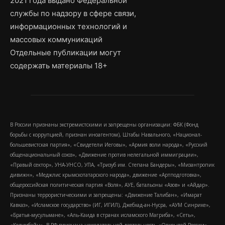
2021 года выдано Федеральной
службы по надзору в сфере связи,
информационных технологий и
массовых коммуникаций
Отдельные публикации могут
содержать материалы 18+
В России признаны экстремистскими и запрещены организации: ФБК (Фонд
борьбы с коррупцией, признан иноагентом), Штабы Навального, «Национал-
большевистская партия», «Свидетели Иеговы», «Армия воли народа», «Русский
общенациональный союз», «Движение против нелегальной иммиграции»,
«Правый сектор», УНА-УНСО, УПА, «Тризуб им. Степана Бандеры», «Мизантропик
дивижн», «Меджлис крымскотатарского народа», движение «Артподготовка»,
общероссийская политическая партия «Воля», АУЕ, батальоны «Азов» и «Айдар».
Признаны террористическими и запрещены: «Движение Талибан», «Имарат
Кавказ», «Исламское государство» (ИГ, ИГИЛ), Джебхад-ан-Нусра, «АУМ Синрике»,
«Братья-мусульмане», «Аль-Каида в странах исламского Магриба», «Сеть»,