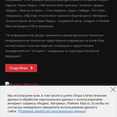
«Колумбайн». В РФ признана нежелательной деятельность «Открытой России»,
издания «Проект Медиа». СМИ-иноагентами признаны: телеканал «Дождь»,
«Медуза», «Важные истории», «Голос Америки», радио «Свобода», The Insider,
«Медиазона», ОВД-инфо. Иноагентами признаны общество/центр «Мемориал»,
«Аналитический Центр Юрия Левады», Сахаровский центр. Instagram и Facebook
(Metа) запрещены в РФ за экстремизм.
"На информационном ресурсе применяются рекомендательные технологии
(информационные технологии предоставления информации на основе сбора,
систематизации и анализа сведений, относящихся к предпочтениям
пользователей сети "Интернет", находящихся на территории Российской
Федерации)".
Подробнее
Мы используем куки, в том числе в целях сбора статистических
данных и обработки персональных данных с использованием
интернет-сервиса «Яндекс. Метрика», Рейтинг Mail.ru. Если Вы не
2015-2026- Информационное агентство МедиаПоток
согласны немедленно прекратите использование данного
сайта.
(Политика обработки персональных данных)
Для справки
Об издании
Пользовательское соглашение