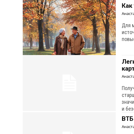
Как
Анаст
Для 
исто
повы
Лег
кар
Анаст
Полу
стар
знач
и бе
ВТБ
Анаст