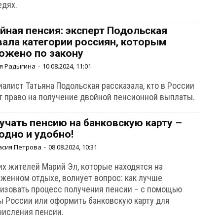
едях.
йная пенсия: эксперт Подольская
вала категории россиян, которым
ожено по закону
я Радыгина
-
10.08.2024, 11:01
алист Татьяна Подольская рассказала, кто в России
т право на получение двойной пенсионной выплаты.
учать пенсию на банковскую карту –
одно и удобно!
асия Петрова
-
08.08.2024, 10:31
их жителей Марий Эл, которые находятся на
уженном отдыхе, волнует вопрос: как лучше
низовать процесс получения пенсии – с помощью
ы России или оформить банковскую карту для
числения пенсии.