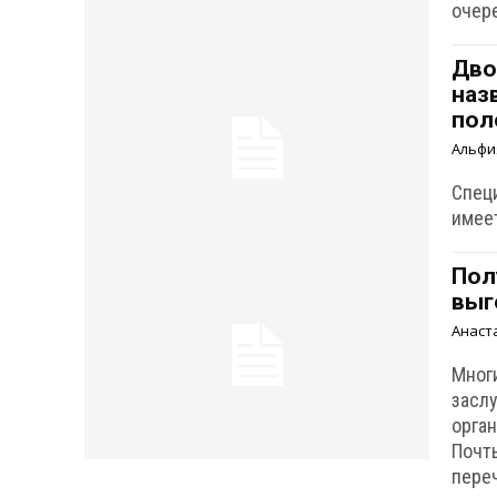
очер
Дво
наз
пол
Альфи
Специ
имее
Пол
выг
Анаст
Мног
засл
орга
Почт
пере