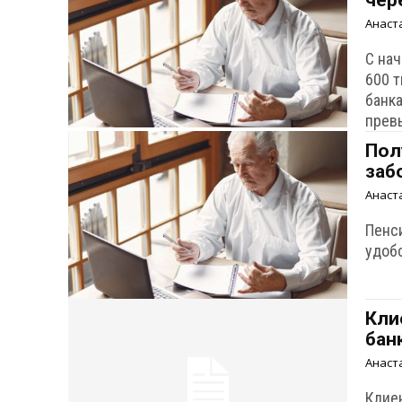
чер
Анаст
С на
600 
банка
прев
Пол
заб
Анаст
Пенс
удобс
Кли
бан
Анаст
Клие