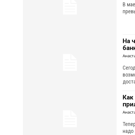
В ма
прев
На 
бан
Анаст
Сего
возм
дост
Как
при
Анаст
Тепер
надо 