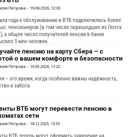
ез ВТБ
асия Петрова
-
19.06.2026, 12:30
чала года к обслуживанию в ВТБ подключились более
тыс. пенсионеров (в том числе перешедших из Почта
), а общее число получателей пенсии в банке
ысило 5 млн человек.
учайте пенсию на карту Сбера – с
отой о вашем комфорте и безопасности
асия Петрова
-
19.05.2026, 11:22
ия – это время, когда особенно важны надёжность,
тво и забота.
енты ВТБ могут перевести пенсию в
коматах сети
асия Петрова
-
18.12.2025, 13:55
нты ВТБ теперь могут оформить заявление на