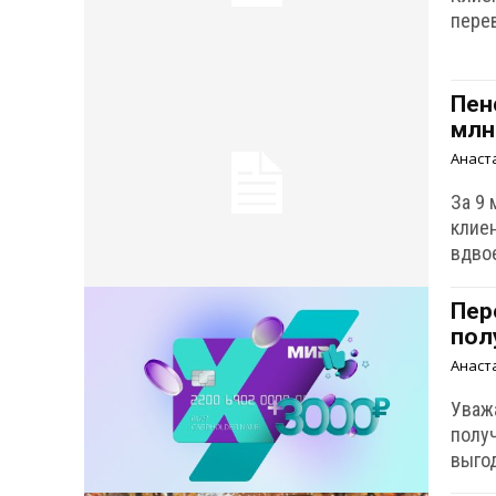
перев
Пен
млн
Анаст
За 9 
клие
вдво
Пер
пол
Анаст
Уваж
полу
выго