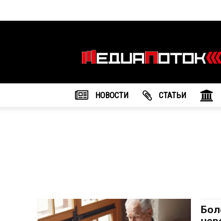
Информационное
агентство
"МедиаПоток"
НОВОСТИ
CТАТЬИ
Бол