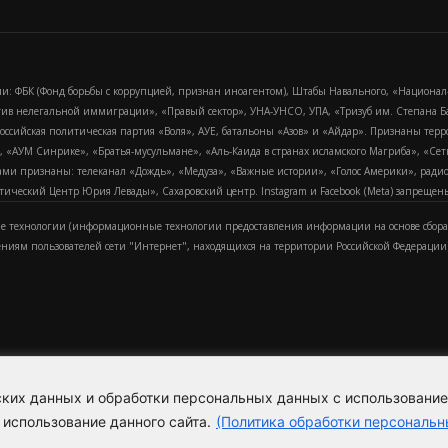
и: ФБК (Фонд борьбы с коррупцией, признан иноагентом), Штабы Навального, «Национал
тив нелегальной иммиграции», «Правый сектор», УНА-УНСО, УПА, «Тризуб им. Степана
российская политическая партия «Воля», АУЕ, батальоны «Азов» и «Айдар». Признаны т
сра, «АУМ Синрике», «Братья-мусульмане», «Аль-Каида в странах исламского Магриба», «С
и признаны: телеканал «Дождь», «Медуза», «Важные истории», «Голос Америки», радио «
еский Центр Юрия Левады», Сахаровский центр. Instagram и Facebook (Metа) запрещены 
 технологии (информационные технологии предоставления информации на основе сбора
ениям пользователей сети "Интернет", находящихся на территории Российской Федерации)
еских данных и обработки персональных данных с использовани
Для справки
Об издании
Пол
к
 использование данного сайта.
(Политика обработки персональн
Политика обработки персональ