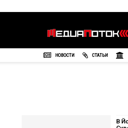
Информационное
агентство
"МедиаПоток"
НОВОСТИ
CТАТЬИ
В Й