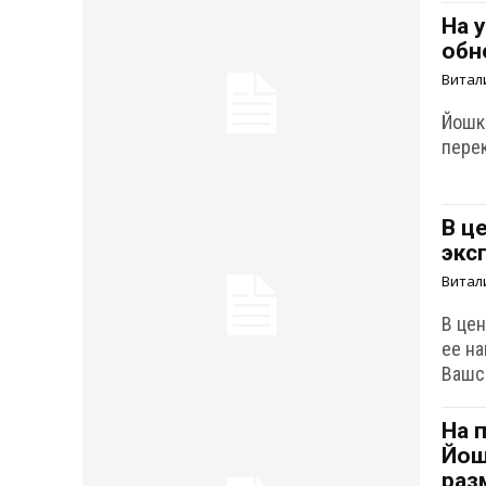
На 
обн
Витал
Йошк
пере
В ц
экс
Витал
В це
ее н
Вашс
На 
Йош
раз