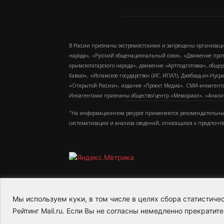
В России признаны экстремистскими и запрещены организаци
народа», «Русский общенациональный союз», «Движение про
крымскотатарского народа», движение «Артподготовка», обще
Кавказ», «Исламское государство» (ИГ, ИГИЛ), Джебхад-ан-Ну
«Открытой России», издания «Проект Медиа». СМИ-иноагентам
Иноагентами признаны общество/центр «Мемориал», «Аналитич
"На информационном ресурсе применяются рекомендательные
систематизации и анализа сведений, относящихся к предпочт
Мы используем куки, в том числе в целях сбора статистич
2015-2026- Информационное агентство МедиаПото
Рейтинг Mail.ru. Если Вы не согласны немедленно прекратите