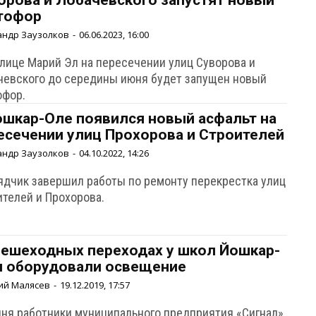
орова и Лобачевского запустят новый
тофор
андр Заузолков
-
06.06.2023, 16:00
олице Марий Эл на пересечении улиц Суворова и
чевского до середины июня будет запущен новый
офор.
ошкар-Оле появился новый асфальт на
есечении улиц Прохорова и Строителей
андр Заузолков
-
04.10.2022, 14:26
ядчик завершил работы по ремонту перекрестка улиц
ителей и Прохорова.
пешеходных переходах у школ Йошкар-
 оборудовали освещение
ий Малясев
-
19.12.2019, 17:57
дня работники муниципального предприятия «Сигнал»