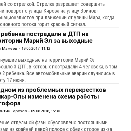
ией со стрелкой. Стрелка разрешает совершить
ый поворот с улицы Кирова на улицу Воинов-
рнационалистов при движении от улицы Мира, когда
сновного потока горит красный сигнал.
 ребенка пострадали в ДТП на
ритории Марий Эл за выходные
й Мамеев
-
19.06.2017, 11:12
инувшие выходные на территории Марий Эл
ошло 3 ДТП, в которых пострадали 4 человека, в том
е 2 ребенка. Все автомобильные аварии случились в
ту 17 июня.
одном из проблемных перекрестков
кар-Олы изменена схема работы
тофора
антин Терехов
-
09.08.2016, 15:30
ение отдельной фазы обусловлено постоянными
ами на крайней левой полосе с обеих сторон из-за