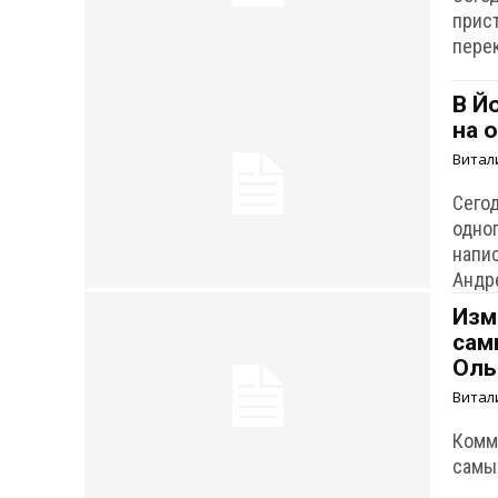
прис
перек
В Й
на 
Витал
Сего
одног
напи
Андр
Изм
сам
Ол
Витал
Комм
самы