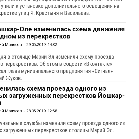
тупили к установке дополнительного освещения на
рестке улиц Я. Крастыня и Васильева.
ошкар-Оле изменилась схема движения
одном из перекрестков
ий Малясев
-
29.05.2019, 14:32
дня в столице Марий Эл изменили схему проезда
о перекрестков. Об этом в соцсети «Вконтакте»
сал глава муниципального предприятия «Сигнал»
ей Жуков.
енилась схема проезда одного из
ых загруженных перекрестков Йошкар-
ы
ий Малясев
-
28.05.2019, 12:58
унальные службы изменили схему проезда одного из
х загруженных перекрестков столицы Марий Эл.