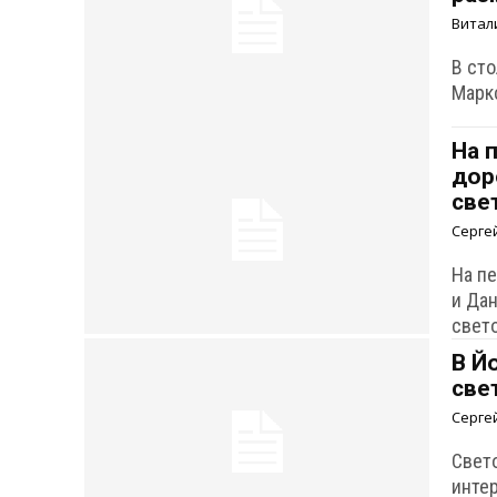
Витал
В ст
Марк
На 
дор
све
Серге
На п
и Да
свет
В Й
све
Серге
Свет
инте