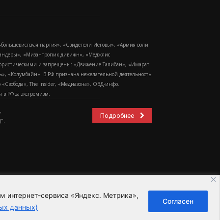
-большевистская партия», «Свидетели Иеговы», «Армия воли
 Бандеры», «Мизантропик дивижн», «Меджлис
еррористическими и запрещены: «Движение Талибан», «Имарат
еть», «Колумбайн». В РФ признана нежелательной деятельность
Свобода», The Insider, «Медиазона», ОВД-инфо.
в РФ за экстремизм.
,
Подробнее
".
ем интернет-сервиса «Яндекс. Метрика»,
Согласен
ьзовательское соглашение
ых данных)
ных данных