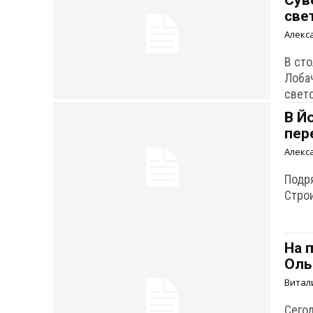
Сув
све
Алекс
В ст
Лоба
свет
В Й
пер
Алекс
Подр
Стро
На 
Олы
Витал
Сего