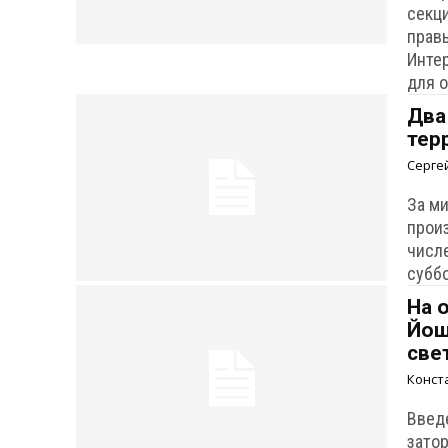
секц
прав
Инте
для о
Два
тер
Серге
За м
произ
числ
суббо
На 
Йош
све
Конст
Введ
затор