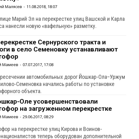
ий Малясев
-
11.08.2018, 18:07
олице Марий Эл на перекрестке улиц Вашской и Карла
са нанесли новую «вафельную» разметку.
перекрестке Сернурского тракта и
оги в село Семеновку устанавливают
тофор
й Мамеев
-
07.07.2017, 17:08
ересечении автомобильных дорог Йошкар-Ола–Уржум
нилово-Семеновка начались работы по установке
офорного объекта.
ошкар-Оле усовершенствовали
тофор на загруженном перекрестке
й Мамеев
-
29.06.2017, 08:29
офор на перекрестке улиц Кирова и Воинов-
рнационалистов теперь оборудован дополнительной