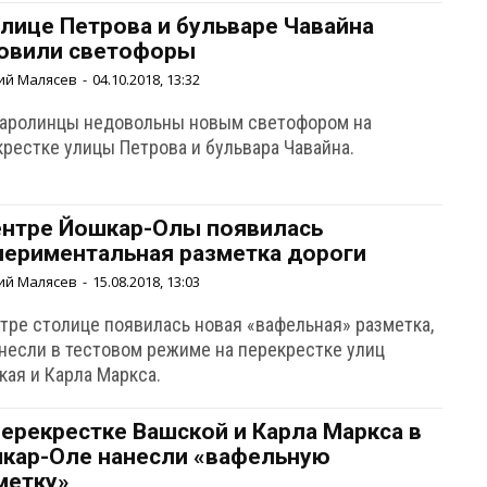
улице Петрова и бульваре Чавайна
овили светофоры
ий Малясев
-
04.10.2018, 13:32
аролинцы недовольны новым светофором на
крестке улицы Петрова и бульвара Чавайна.
ентре Йошкар-Олы появилась
периментальная разметка дороги
ий Малясев
-
15.08.2018, 13:03
нтре столице появилась новая «вафельная» разметка,
анесли в тестовом режиме на перекрестке улиц
кая и Карла Маркса.
перекрестке Вашской и Карла Маркса в
кар-Оле нанесли «вафельную
метку»