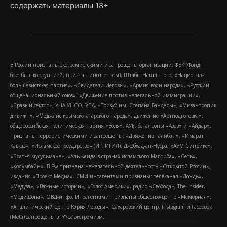
содержать материалы 18+
В России признаны экстремистскими и запрещены организации: ФБК (Фонд
борьбы с коррупцией, признан иноагентом), Штабы Навального, «Национал-
большевистская партия», «Свидетели Иеговы», «Армия воли народа», «Русский
общенациональный союз», «Движение против нелегальной иммиграции»,
«Правый сектор», УНА-УНСО, УПА, «Тризуб им. Степана Бандеры», «Мизантропик
дивижн», «Меджлис крымскотатарского народа», движение «Артподготовка»,
общероссийская политическая партия «Воля», АУЕ, батальоны «Азов» и «Айдар».
Признаны террористическими и запрещены: «Движение Талибан», «Имарат
Кавказ», «Исламское государство» (ИГ, ИГИЛ), Джебхад-ан-Нусра, «АУМ Синрике»,
«Братья-мусульмане», «Аль-Каида в странах исламского Магриба», «Сеть»,
«Колумбайн». В РФ признана нежелательной деятельность «Открытой России»,
издания «Проект Медиа». СМИ-иноагентами признаны: телеканал «Дождь»,
«Медуза», «Важные истории», «Голос Америки», радио «Свобода», The Insider,
«Медиазона», ОВД-инфо. Иноагентами признаны общество/центр «Мемориал»,
«Аналитический Центр Юрия Левады», Сахаровский центр. Instagram и Facebook
(Metа) запрещены в РФ за экстремизм.