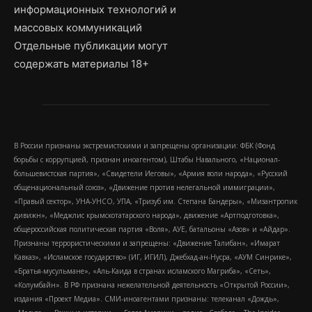
информационных технологий и
массовых коммуникаций
Отдельные публикации могут
содержать материалы 18+
В России признаны экстремистскими и запрещены организации: ФБК (Фонд
борьбы с коррупцией, признан иноагентом), Штабы Навального, «Национал-
большевистская партия», «Свидетели Иеговы», «Армия воли народа», «Русский
общенациональный союз», «Движение против нелегальной иммиграции»,
«Правый сектор», УНА-УНСО, УПА, «Тризуб им. Степана Бандеры», «Мизантропик
дивижн», «Меджлис крымскотатарского народа», движение «Артподготовка»,
общероссийская политическая партия «Воля», АУЕ, батальоны «Азов» и «Айдар».
Признаны террористическими и запрещены: «Движение Талибан», «Имарат
Кавказ», «Исламское государство» (ИГ, ИГИЛ), Джебхад-ан-Нусра, «АУМ Синрике»,
«Братья-мусульмане», «Аль-Каида в странах исламского Магриба», «Сеть»,
«Колумбайн». В РФ признана нежелательной деятельность «Открытой России»,
издания «Проект Медиа». СМИ-иноагентами признаны: телеканал «Дождь»,