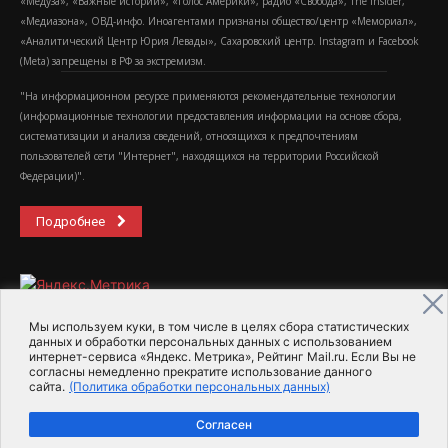
«Медуза», «Важные истории», «Голос Америки», радио «Свобода», The Insider,
«Медиазона», ОВД-инфо. Иноагентами признаны общество/центр «Мемориал»,
«Аналитический Центр Юрия Левады», Сахаровский центр. Instagram и Facebook
(Metа) запрещены в РФ за экстремизм.
"На информационном ресурсе применяются рекомендательные технологии
(информационные технологии предоставления информации на основе сбора,
систематизации и анализа сведений, относящихся к предпочтениям
пользователей сети "Интернет", находящихся на территории Российской
Федерации)".
Подробнее
Мы используем куки, в том числе в целях сбора статистических
данных и обработки персональных данных с использованием
интернет-сервиса «Яндекс. Метрика», Рейтинг Mail.ru. Если Вы не
2015-2026- Информационное агентство МедиаПоток
согласны немедленно прекратите использование данного
сайта.
(Политика обработки персональных данных)
Для справки
Об издании
Пользовательское соглашение
Согласен
Политика обработки персональных данных