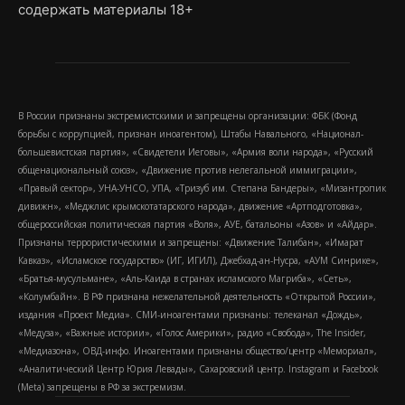
содержать материалы 18+
В России признаны экстремистскими и запрещены организации: ФБК (Фонд
борьбы с коррупцией, признан иноагентом), Штабы Навального, «Национал-
большевистская партия», «Свидетели Иеговы», «Армия воли народа», «Русский
общенациональный союз», «Движение против нелегальной иммиграции»,
«Правый сектор», УНА-УНСО, УПА, «Тризуб им. Степана Бандеры», «Мизантропик
дивижн», «Меджлис крымскотатарского народа», движение «Артподготовка»,
общероссийская политическая партия «Воля», АУЕ, батальоны «Азов» и «Айдар».
Признаны террористическими и запрещены: «Движение Талибан», «Имарат
Кавказ», «Исламское государство» (ИГ, ИГИЛ), Джебхад-ан-Нусра, «АУМ Синрике»,
«Братья-мусульмане», «Аль-Каида в странах исламского Магриба», «Сеть»,
«Колумбайн». В РФ признана нежелательной деятельность «Открытой России»,
издания «Проект Медиа». СМИ-иноагентами признаны: телеканал «Дождь»,
«Медуза», «Важные истории», «Голос Америки», радио «Свобода», The Insider,
«Медиазона», ОВД-инфо. Иноагентами признаны общество/центр «Мемориал»,
«Аналитический Центр Юрия Левады», Сахаровский центр. Instagram и Facebook
(Metа) запрещены в РФ за экстремизм.