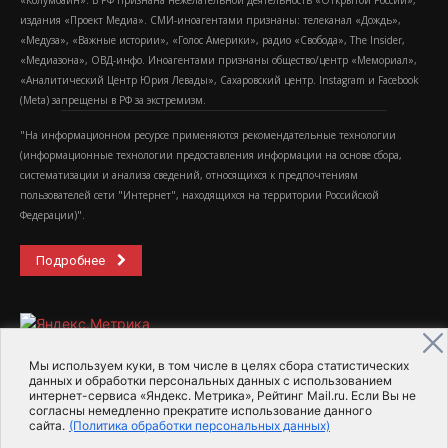
«Колумбайн». В РФ признана нежелательной деятельность «Открытой России»,
издания «Проект Медиа». СМИ-иноагентами признаны: телеканал «Дождь»,
«Медуза», «Важные истории», «Голос Америки», радио «Свобода», The Insider,
«Медиазона», ОВД-инфо. Иноагентами признаны общество/центр «Мемориал»,
«Аналитический Центр Юрия Левады», Сахаровский центр. Instagram и Facebook
(Metа) запрещены в РФ за экстремизм.
"На информационном ресурсе применяются рекомендательные технологии
(информационные технологии предоставления информации на основе сбора,
систематизации и анализа сведений, относящихся к предпочтениям
пользователей сети "Интернет", находящихся на территории Российской
Федерации)".
Подробнее
Мы используем куки, в том числе в целях сбора статистических
данных и обработки персональных данных с использованием
интернет-сервиса «Яндекс. Метрика», Рейтинг Mail.ru. Если Вы не
2015-2026- Информационное агентство МедиаПоток
согласны немедленно прекратите использование данного
сайта.
(Политика обработки персональных данных)
Для справки
Об издании
Пользовательское соглашение