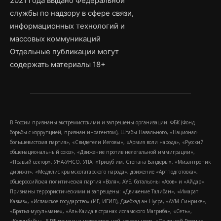
2021 года выдано Федеральной
службы по надзору в сфере связи,
информационных технологий и
массовых коммуникаций
Отдельные публикации могут
содержать материалы 18+
В России признаны экстремистскими и запрещены организации: ФБК (Фонд
борьбы с коррупцией, признан иноагентом), Штабы Навального, «Национал-
большевистская партия», «Свидетели Иеговы», «Армия воли народа», «Русский
общенациональный союз», «Движение против нелегальной иммиграции»,
«Правый сектор», УНА-УНСО, УПА, «Тризуб им. Степана Бандеры», «Мизантропик
дивижн», «Меджлис крымскотатарского народа», движение «Артподготовка»,
общероссийская политическая партия «Воля», АУЕ, батальоны «Азов» и «Айдар».
Признаны террористическими и запрещены: «Движение Талибан», «Имарат
Кавказ», «Исламское государство» (ИГ, ИГИЛ), Джебхад-ан-Нусра, «АУМ Синрике»,
«Братья-мусульмане», «Аль-Каида в странах исламского Магриба», «Сеть»,