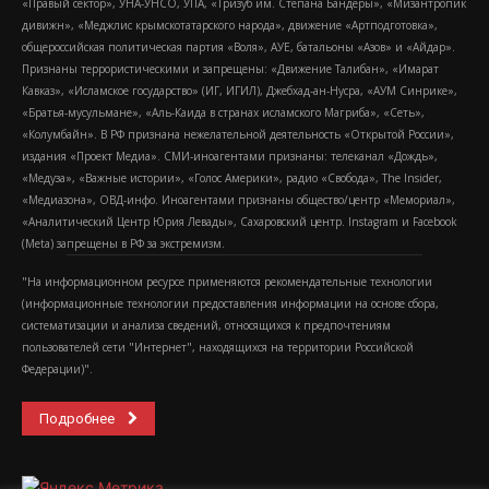
«Правый сектор», УНА-УНСО, УПА, «Тризуб им. Степана Бандеры», «Мизантропик
дивижн», «Меджлис крымскотатарского народа», движение «Артподготовка»,
общероссийская политическая партия «Воля», АУЕ, батальоны «Азов» и «Айдар».
Признаны террористическими и запрещены: «Движение Талибан», «Имарат
Кавказ», «Исламское государство» (ИГ, ИГИЛ), Джебхад-ан-Нусра, «АУМ Синрике»,
«Братья-мусульмане», «Аль-Каида в странах исламского Магриба», «Сеть»,
«Колумбайн». В РФ признана нежелательной деятельность «Открытой России»,
издания «Проект Медиа». СМИ-иноагентами признаны: телеканал «Дождь»,
«Медуза», «Важные истории», «Голос Америки», радио «Свобода», The Insider,
«Медиазона», ОВД-инфо. Иноагентами признаны общество/центр «Мемориал»,
«Аналитический Центр Юрия Левады», Сахаровский центр. Instagram и Facebook
(Metа) запрещены в РФ за экстремизм.
"На информационном ресурсе применяются рекомендательные технологии
(информационные технологии предоставления информации на основе сбора,
систематизации и анализа сведений, относящихся к предпочтениям
пользователей сети "Интернет", находящихся на территории Российской
Федерации)".
Подробнее