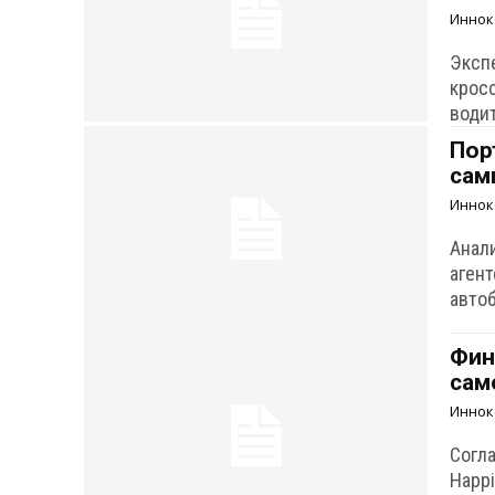
Иннок
Эксп
крос
водит
Пор
сам
Иннок
Анал
агент
авто
Фин
сам
Иннок
Согл
Happ