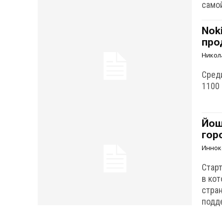
само
Nok
про
Никол
Сред
1100
Йош
гор
Иннок
Стар
в ко
стра
подд