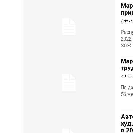
Мар
при
Иннок
Респ
2022
ЗОЖ.
Мар
тру
Иннок
По д
56 ме
Авт
худ
в 2