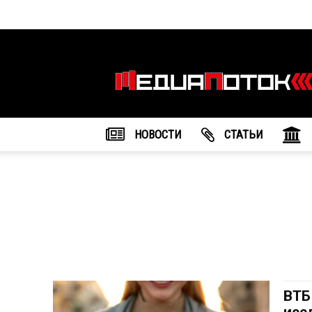
Информационное
агентство
"МедиаПоток"
НОВОСТИ
CТАТЬИ
ВТБ