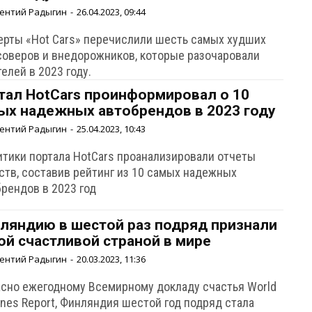
ентий Радыгин
-
26.04.2023, 09:44
ерты «Hot Cars» перечислили шесть самых худших
соверов и внедорожников, которые разочаровали
елей в 2023 году.
тал HotCars проинформировал о 10
ых надежных автобрендов в 2023 году
ентий Радыгин
-
25.04.2023, 10:43
итики портала HotCars проанализировали отчеты
ств, составив рейтинг из 10 самых надежных
брендов в 2023 год
ляндию в шестой раз подряд признали
ой счастливой страной в мире
ентий Радыгин
-
20.03.2023, 11:36
асно ежегодному Всемирному докладу счастья World
ines Report, Финляндия шестой год подряд стала