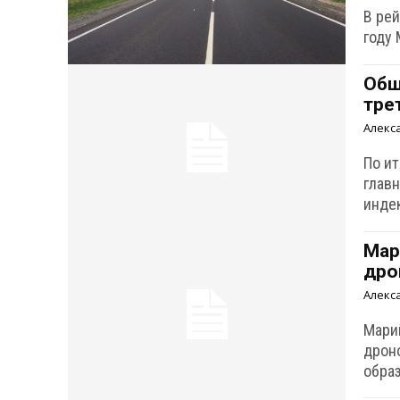
В рей
году 
Общ
тре
Алекс
По и
главн
инде
Мар
дро
Алекс
Мари
дрон
обра