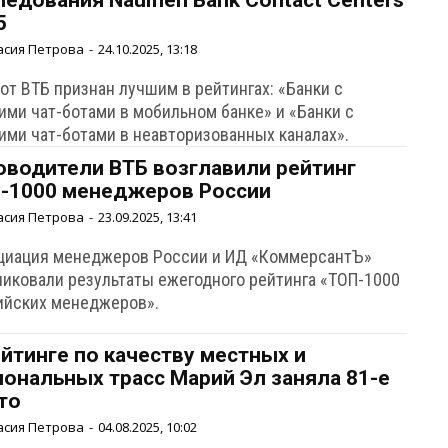
ледования Naumen Bank Contact Centers
5
асия Петрова
-
24.10.2025, 13:18
от ВТБ признан лучшим в рейтингах: «Банки с
ими чат-ботами в мобильном банке» и «Банки с
ими чат-ботами в неавторизованных каналах».
оводители ВТБ возглавили рейтинг
-1000 менеджеров России
асия Петрова
-
23.09.2025, 13:41
циация менеджеров России и ИД «КоммерсантЪ»
ликовали результаты ежегодного рейтинга «ТОП-1000
ийских менеджеров».
ейтинге по качеству местных и
иональных трасс Марий Эл заняла 81-е
то
асия Петрова
-
04.08.2025, 10:02