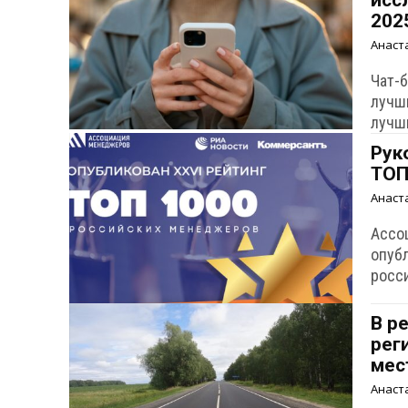
исс
202
Анаст
Чат-б
лучш
лучш
Рук
ТОП
Анаст
Ассо
опуб
росс
В р
рег
мес
Анаст