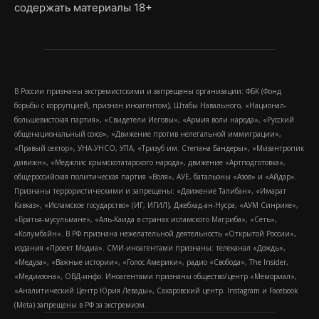
содержать материалы 18+
В России признаны экстремистскими и запрещены организации: ФБК (Фонд
борьбы с коррупцией, признан иноагентом), Штабы Навального, «Национал-
большевистская партия», «Свидетели Иеговы», «Армия воли народа», «Русский
общенациональный союз», «Движение против нелегальной иммиграции»,
«Правый сектор», УНА-УНСО, УПА, «Тризуб им. Степана Бандеры», «Мизантропик
дивижн», «Меджлис крымскотатарского народа», движение «Артподготовка»,
общероссийская политическая партия «Воля», АУЕ, батальоны «Азов» и «Айдар».
Признаны террористическими и запрещены: «Движение Талибан», «Имарат
Кавказ», «Исламское государство» (ИГ, ИГИЛ), Джебхад-ан-Нусра, «АУМ Синрике»,
«Братья-мусульмане», «Аль-Каида в странах исламского Магриба», «Сеть»,
«Колумбайн». В РФ признана нежелательной деятельность «Открытой России»,
издания «Проект Медиа». СМИ-иноагентами признаны: телеканал «Дождь»,
«Медуза», «Важные истории», «Голос Америки», радио «Свобода», The Insider,
«Медиазона», ОВД-инфо. Иноагентами признаны общество/центр «Мемориал»,
«Аналитический Центр Юрия Левады», Сахаровский центр. Instagram и Facebook
(Metа) запрещены в РФ за экстремизм.