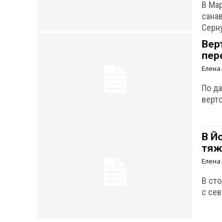
В Ма
сана
Серн
Вер
пер
Елена
По д
верт
В Й
тяж
Елена
В ст
с се