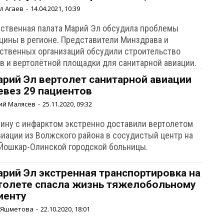
л Агаев
-
14.04.2021, 10:39
ственная палата Марий Эл обсудила проблемы
цины в регионе. Представители Минздрава и
ственных организаций обсудили строительство
в и вертолётной площадки для санитарной авиации.
арий Эл вертолет санитарной авиации
евез 29 пациентов
ий Малясев
-
25.11.2020, 09:32
ину с инфарктом экстренно доставили вертолетом
виации из Волжского района в сосудистый центр на
 Йошкар-Олинской городской больницы.
арий Эл экстренная транспортировка на
толете спасла жизнь тяжелобольному
иенту
 Яшметова
-
22.10.2020, 18:01