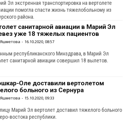
рий Эл экстренная транспортировка на вертолете
виации помогла спасти жизнь тяжелобольному из
урского района.
толет санитарной авиации в Марий Эл
евез уже 18 тяжелых пациентов
 Яшметова
-
16.10.2020, 08:57
анным республиканского Минздрава, в Марий Эл
олет санитарной авиации совершил 18 вылетов.
ошкар-Оле доставили вертолетом
елого больного из Сернура
 Яшметова
-
15.10.2020, 09:33
олицу Марий Эл вертолет доставил тяжелого больного
веро-востока республики.