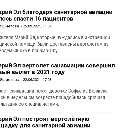
арий Эл благодаря санитарной авиации
лось спасти 16 пациентов
 Яшметова
-
29.09.2021, 11:01
жителя Марий Эл, которые нуждались в экстренной
цинской помощи, были доставлены вертолетом из
модемьянска в Йошкар-Олу.
арий Эл вертолет санавиации совершил
вый вылет в 2021 году
 Яшметова
-
22.06.2021, 17:03
олет санавиации помог девочке Софье из Волжска,
рой в недельном возрасте понадобилась срочная
ультация со специалистами.
арий Эл построят вертолётную
щадку для санитарной авиации