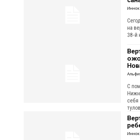
сан
Иннок
Сего
на в
38-й 
Вер
ожо
Нов
Альфи
С по
Нижн
себя
тулов
Вер
реб
Иннок