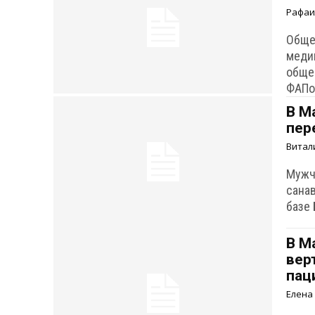
Рафаи
Обще
меди
обще
ФАПо
В М
пер
Витал
Мужч
сана
базе
В М
вер
пац
Елена