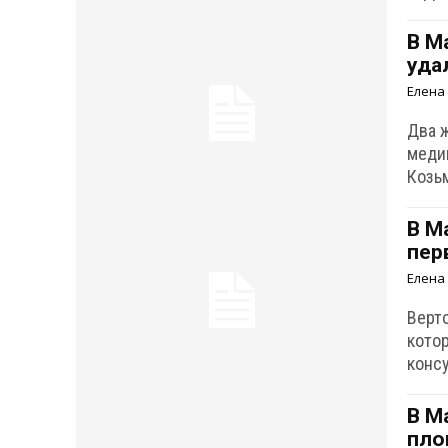
В М
уда
Елена
Два 
меди
Козь
В М
пер
Елена
Верт
кото
конс
В М
пло