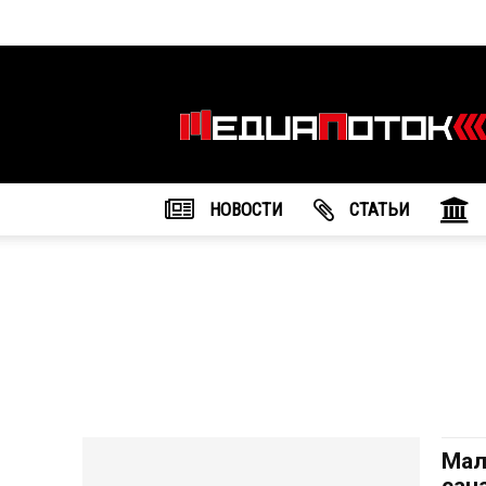
Информационное
агентство
"МедиаПоток"
НОВОСТИ
CТАТЬИ
Мал