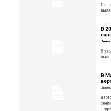
С на
вылет
В 2
сан
Иннок
В ухо
выле
В М
вер
Иннок
Верт
зани
терр