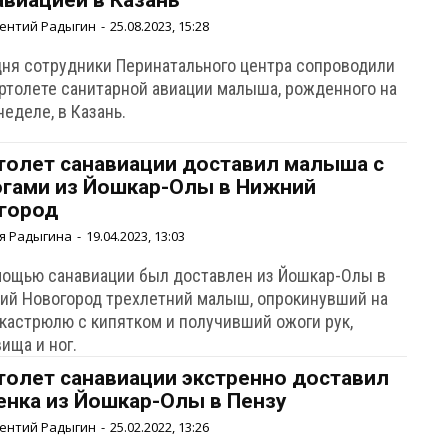
авиацией в Казань
ентий Радыгин
-
25.08.2023, 15:28
дня сотрудники Перинатального центра сопроводили
ертолете санитарной авиации малыша, рожденного на
неделе, в Казань.
толет санавиации доставил малыша с
гами из Йошкар-Олы в Нижний
город
я Радыгина
-
19.04.2023, 13:03
мощью санавиации был доставлен из Йошкар-Олы в
ий Новогород трехлетний малыш, опрокинувший на
 кастрюлю с кипятком и получивший ожоги рук,
ища и ног.
толет санавиации экстренно доставил
енка из Йошкар-Олы в Пензу
ентий Радыгин
-
25.02.2022, 13:26