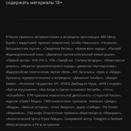
содержать материалы 18+
В России признаны экстремистскими и запрещены организации: ФБК (Фонд
борьбы с коррупцией, признан иноагентом), Штабы Навального, «Национал-
большевистская партия», «Свидетели Иеговы», «Армия воли народа», «Русский
общенациональный союз», «Движение против нелегальной иммиграции»,
«Правый сектор», УНА-УНСО, УПА, «Тризуб им. Степана Бандеры», «Мизантропик
дивижн», «Меджлис крымскотатарского народа», движение «Артподготовка»,
общероссийская политическая партия «Воля», АУЕ, батальоны «Азов» и «Айдар».
Признаны террористическими и запрещены: «Движение Талибан», «Имарат
Кавказ», «Исламское государство» (ИГ, ИГИЛ), Джебхад-ан-Нусра, «АУМ Синрике»,
«Братья-мусульмане», «Аль-Каида в странах исламского Магриба», «Сеть»,
«Колумбайн». В РФ признана нежелательной деятельность «Открытой России»,
издания «Проект Медиа». СМИ-иноагентами признаны: телеканал «Дождь»,
«Медуза», «Важные истории», «Голос Америки», радио «Свобода», The Insider,
«Медиазона», ОВД-инфо. Иноагентами признаны общество/центр «Мемориал»,
«Аналитический Центр Юрия Левады», Сахаровский центр. Instagram и Facebook
(Metа) запрещены в РФ за экстремизм.