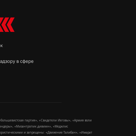
ок
адзору в сфере
-большевистская партия», «Свидетели Иеговы», «Армия воли
 Бандеры», «Мизантропик дивижн», «Меджлис
еррористическими и запрещены: «Движение Талибан», «Имарат