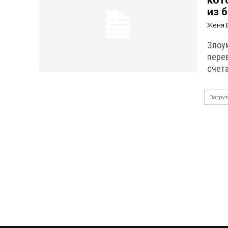
кот
из 
Женя 
Злоу
пере
счет
Загруз