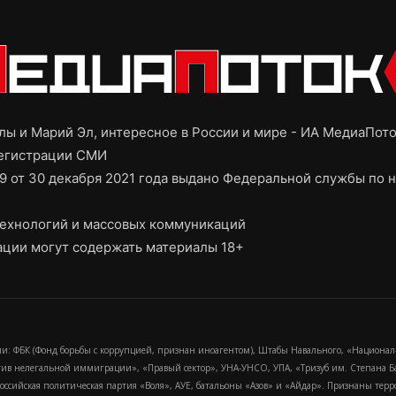
ы и Марий Эл, интересное в России и мире - ИА МедиаПот
регистрации СМИ
9 от 30 декабря 2021 года выдано Федеральной службы по н
ехнологий и массовых коммуникаций
ции могут содержать материалы 18+
и: ФБК (Фонд борьбы с коррупцией, признан иноагентом), Штабы Навального, «Национал
тив нелегальной иммиграции», «Правый сектор», УНА-УНСО, УПА, «Тризуб им. Степана
российская политическая партия «Воля», АУЕ, батальоны «Азов» и «Айдар». Признаны т