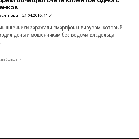
орый обчищал счета клиентов одного
банков
Болтнева
-
21.04.2016, 11:51
мышленники заражали смартфоны вирусом, который
водил деньги мошенникам без ведома владельца
а
ить больше