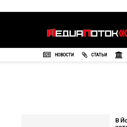
Информационное
агентство
"МедиаПоток"
НОВОСТИ
CТАТЬИ
В Й