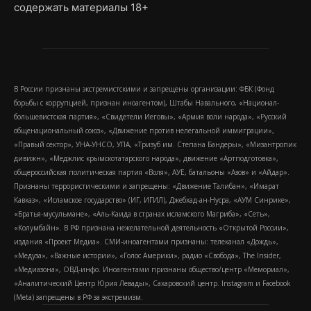
содержать материалы 18+
В России признаны экстремистскими и запрещены организации: ФБК (Фонд
борьбы с коррупцией, признан иноагентом), Штабы Навального, «Национал-
большевистская партия», «Свидетели Иеговы», «Армия воли народа», «Русский
общенациональный союз», «Движение против нелегальной иммиграции»,
«Правый сектор», УНА-УНСО, УПА, «Тризуб им. Степана Бандеры», «Мизантропик
дивижн», «Меджлис крымскотатарского народа», движение «Артподготовка»,
общероссийская политическая партия «Воля», АУЕ, батальоны «Азов» и «Айдар».
Признаны террористическими и запрещены: «Движение Талибан», «Имарат
Кавказ», «Исламское государство» (ИГ, ИГИЛ), Джебхад-ан-Нусра, «АУМ Синрике»,
«Братья-мусульмане», «Аль-Каида в странах исламского Магриба», «Сеть»,
«Колумбайн». В РФ признана нежелательной деятельность «Открытой России»,
издания «Проект Медиа». СМИ-иноагентами признаны: телеканал «Дождь»,
«Медуза», «Важные истории», «Голос Америки», радио «Свобода», The Insider,
«Медиазона», ОВД-инфо. Иноагентами признаны общество/центр «Мемориал»,
«Аналитический Центр Юрия Левады», Сахаровский центр. Instagram и Facebook
(Metа) запрещены в РФ за экстремизм.