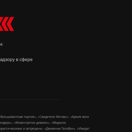
ок
адзору в сфере
-большевистская партия», «Свидетели Иеговы», «Армия воли
 Бандеры», «Мизантропик дивижн», «Меджлис
еррористическими и запрещены: «Движение Талибан», «Имарат