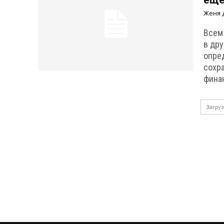
еще
Женя 
Всем
в др
опре
сохра
фина
Загруз