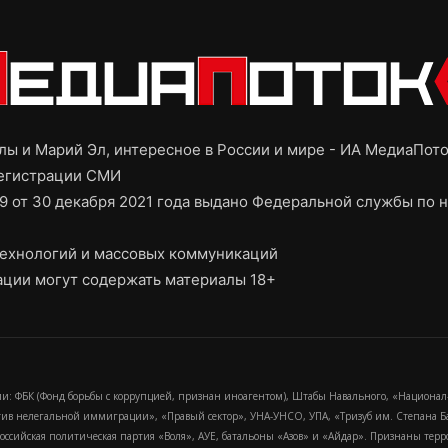
ы и Марий Эл, интересное в России и мире - ИА МедиаПот
регистрации СМИ
9 от 30 декабря 2021 года выдано Федеральной службы по н
ехнологий и массовых коммуникаций
ции могут содержать материалы 18+
и: ФБК (Фонд борьбы с коррупцией, признан иноагентом), Штабы Навального, «Национал
тив нелегальной иммиграции», «Правый сектор», УНА-УНСО, УПА, «Тризуб им. Степана
российская политическая партия «Воля», АУЕ, батальоны «Азов» и «Айдар». Признаны т