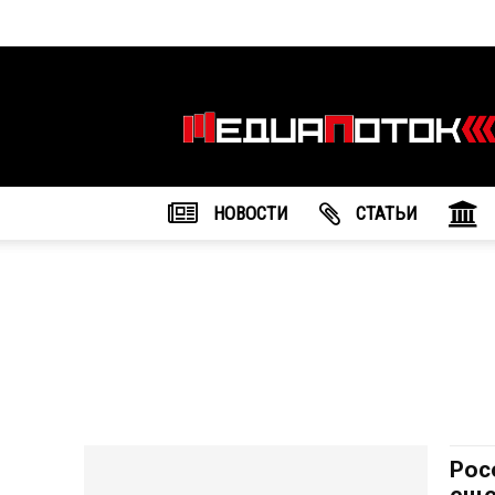
Информационное
агентство
"МедиаПоток"
НОВОСТИ
CТАТЬИ
Рос