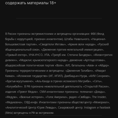
содержать материалы 18+
В России признаны экстремистскими и запрещены организации: ФБК (Фонд
борьбы с коррупцией, признан иноагентом), Штабы Навального, «Национал-
большевистская партия», «Свидетели Иеговы», «Армия воли народа», «Русский
общенациональный союз», «Движение против нелегальной иммиграции»,
«Правый сектор», УНА-УНСО, УПА, «Тризуб им. Степана Бандеры», «Мизантропик
дивижн», «Меджлис крымскотатарского народа», движение «Артподготовка»,
общероссийская политическая партия «Воля», АУЕ, батальоны «Азов» и «Айдар».
Признаны террористическими и запрещены: «Движение Талибан», «Имарат
Кавказ», «Исламское государство» (ИГ, ИГИЛ), Джебхад-ан-Нусра, «АУМ Синрике»,
«Братья-мусульмане», «Аль-Каида в странах исламского Магриба», «Сеть»,
«Колумбайн». В РФ признана нежелательной деятельность «Открытой России»,
издания «Проект Медиа». СМИ-иноагентами признаны: телеканал «Дождь»,
«Медуза», «Важные истории», «Голос Америки», радио «Свобода», The Insider,
«Медиазона», ОВД-инфо. Иноагентами признаны общество/центр «Мемориал»,
«Аналитический Центр Юрия Левады», Сахаровский центр. Instagram и Facebook
(Metа) запрещены в РФ за экстремизм.