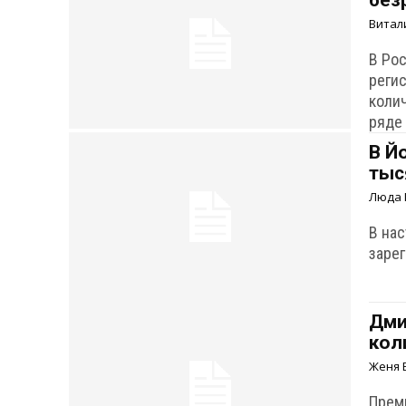
без
Витал
В Ро
реги
коли
ряде 
В Й
тыс
Люда 
В на
заре
Дми
кол
Женя 
Прем