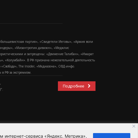
-большевистская партия», «Свидетели Иеговы», «Армия воли
 Бандеры», «Мизантропик дивижн», «Меджлис
еррористическими и запрещены: «Движение Талибан», «Имарат
еть», «Колумбайн». В РФ признана нежелательной деятельность
Свобода», The Insider, «Медиазона», ОВД-инфо.
в РФ за экстремизм.
,
Подробнее
".
ем интернет-сервиса «Яндекс. Метрика»,