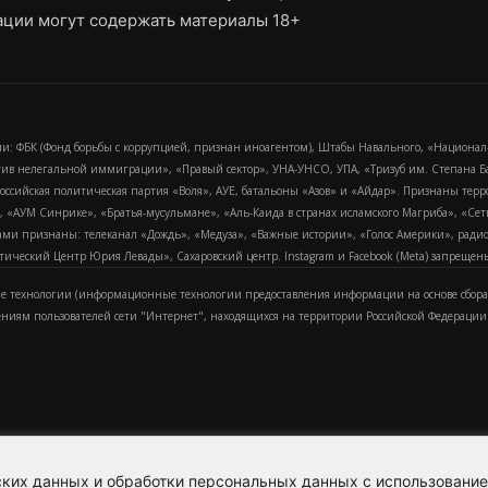
ции могут содержать материалы 18+
и: ФБК (Фонд борьбы с коррупцией, признан иноагентом), Штабы Навального, «Национал
тив нелегальной иммиграции», «Правый сектор», УНА-УНСО, УПА, «Тризуб им. Степана
российская политическая партия «Воля», АУЕ, батальоны «Азов» и «Айдар». Признаны т
сра, «АУМ Синрике», «Братья-мусульмане», «Аль-Каида в странах исламского Магриба», «С
и признаны: телеканал «Дождь», «Медуза», «Важные истории», «Голос Америки», радио «
еский Центр Юрия Левады», Сахаровский центр. Instagram и Facebook (Metа) запрещены 
 технологии (информационные технологии предоставления информации на основе сбора
ениям пользователей сети "Интернет", находящихся на территории Российской Федерации)
еских данных и обработки персональных данных с использовани