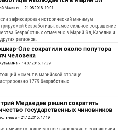
работицы наблюдается в Марий Эл
ий Малясев
-
21.08.2018, 10:01
ссии зафиксирован исторический минимум
стрируемой безработицы, самое сильное сокращение
чества безработных отмечено в Марий Эл, Карелии и
других регионов.
ошкар-Оле сократили около полутора
яч человека
Кузьмина
-
14.07.2016, 17:39
стоящий момент в марийской столице
гистрировано 1779 безработных
трий Медведев решил сократить
ичество государственных чиновников
Болтнева
-
21.12.2015, 17:19
ьер-министр подписал постановление о сокращении