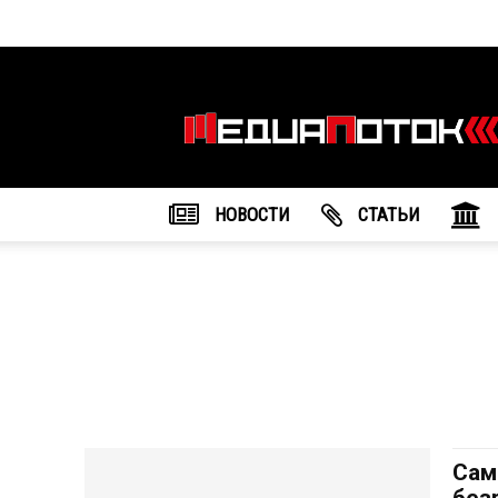
Информационное
агентство
"МедиаПоток"
НОВОСТИ
CТАТЬИ
Сам