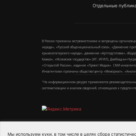
Отдельные публика
В России признаны экстремистскими и запрещены организаци
народа», «Русский общенациональный союз», «Движение про
крымскотатарского народа», движение «Артподготовка», обще
Кавказ», «Исламское государство» (ИГ, ИГИЛ), Джебхад-ан-Ну
«Открытой России», издания «Проект Медиа». СМИ-иноагентам
Иноагентами признаны общество/центр «Мемориал», «Аналитич
"На информационном ресурсе применяются рекомендательные
систематизации и анализа сведений, относящихся к предпочт
Мы используем куки, в том числе в целях сбора статистич