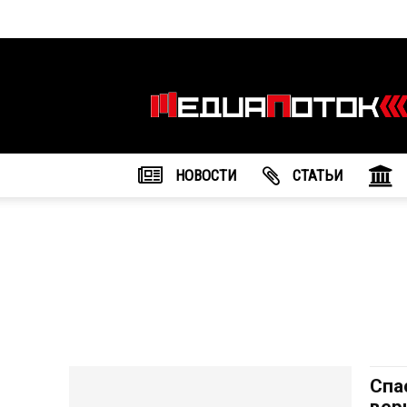
Информационное
агентство
"МедиаПоток"
НОВОСТИ
CТАТЬИ
Спа