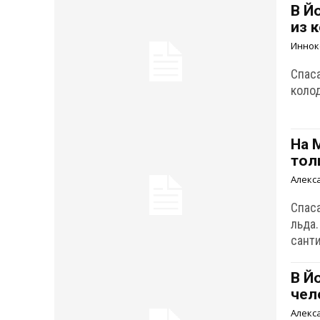
В Й
из 
Иннок
Спас
коло
На 
тол
Алекс
Спас
льда.
сант
В Й
чел
Алекс