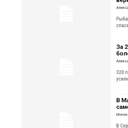
вер
Алекс
Рыбак
спас
За 
бол
Алекс
320 
усил
В М
сам
Иннок
В Се