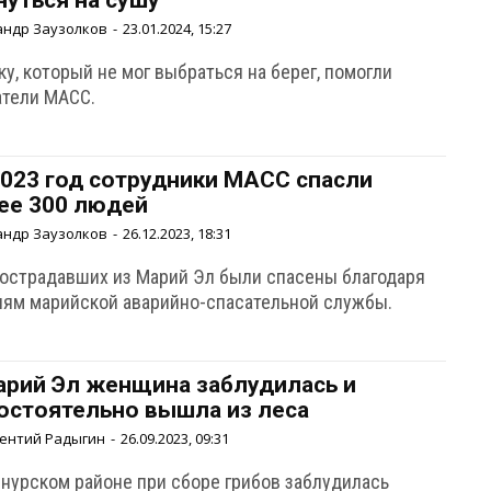
нуться на сушу
андр Заузолков
-
23.01.2024, 15:27
у, который не мог выбраться на берег, помогли
атели МАСС.
2023 год сотрудники МАСС спасли
ее 300 людей
андр Заузолков
-
26.12.2023, 18:31
пострадавших из Марий Эл были спасены благодаря
иям марийской аварийно-спасательной службы.
арий Эл женщина заблудилась и
остоятельно вышла из леса
ентий Радыгин
-
26.09.2023, 09:31
рнурском районе при сборе грибов заблудилась