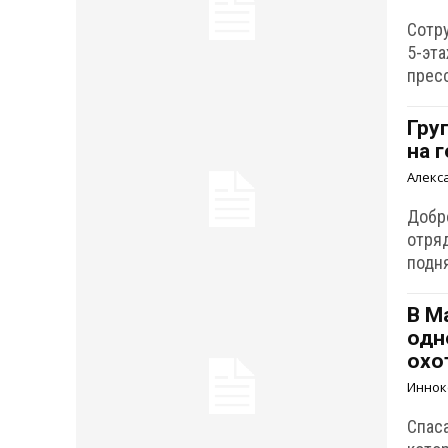
Сотр
5-эт
прес
Гру
на 
Алекс
Добр
отря
подня
В М
одн
охо
Иннок
Спас