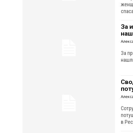
женщи
спас
За 
наш
Алекс
За п
нашл
Сво
пот
Алекс
Сотр
поту
в Ре