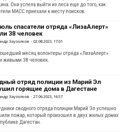
на. Она успела выйти из леса еще до того, как
атели МАСС приехали к месту поисков.
июль спасатели отряда «ЛизаАлерт»
ли 38 человек
андр Заузолков
-
02.08.2023, 17:01
рошедший месяц волонтеры отряда «ЛизаАлерт»
и живыми 38 человек.
дный отряд полиции из Марий Эл
ушил горящие дома в Дагестане
андр Заузолков
-
27.06.2023, 16:57
удники сводного отряда полиции Марий Эл успешно
шили пожар, который произошел в двух жилых домах
спублике Дагестан.