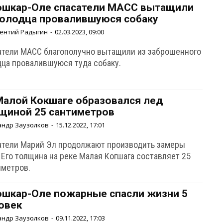
ошкар-Оле спасатели МАСС вытащили
колодца провалившуюся собаку
ентий Радыгин
-
02.03.2023, 09:00
атели МАСС благополучно вытащили из заброшенного
дца провалившуюся туда собаку.
Малой Кокшаге образовался лед
щиной 25 сантиметров
андр Заузолков
-
15.12.2022, 17:01
атели Марий Эл продолжают производить замеры
 Его толщина на реке Малая Когшага составляет 25
иметров.
ошкар-Оле пожарные спасли жизни 5
овек
андр Заузолков
-
09.11.2022, 17:03