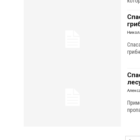
кото
Спа
гри
Никол
Спас
грибн
Спа
лес
Алекс
Прим
проп