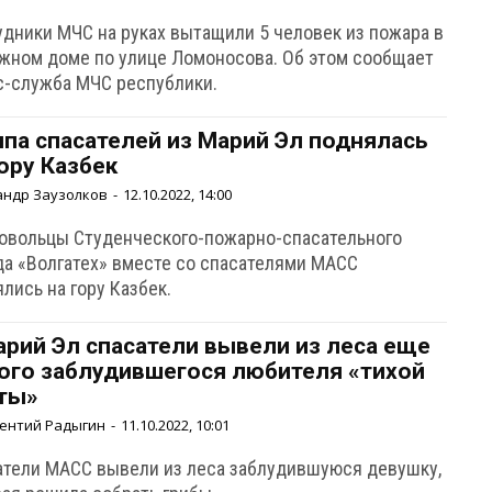
удники МЧС на руках вытащили 5 человек из пожара в
ажном доме по улице Ломоносова. Об этом сообщает
с-служба МЧС республики.
ппа спасателей из Марий Эл поднялась
гору Казбек
андр Заузолков
-
12.10.2022, 14:00
овольцы Студенческого-пожарно-спасательного
да «Волгатех» вместе со спасателями МАСС
лись на гору Казбек.
арий Эл спасатели вывели из леса еще
ого заблудившегося любителя «тихой
ты»
ентий Радыгин
-
11.10.2022, 10:01
атели МАСС вывели из леса заблудившуюся девушку,