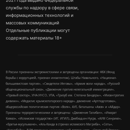
2021 года выдано Федеральной
службы по надзору в сфере связи,
информационных технологий и
массовых коммуникаций
Отдельные публикации могут
содержать материалы 18+
В России признаны экстремистскими и запрещены организации: ФБК (Фонд
борьбы с коррупцией, признан иноагентом), Штабы Навального, «Национал-
большевистская партия», «Свидетели Иеговы», «Армия воли народа», «Русский
общенациональный союз», «Движение против нелегальной иммиграции»,
«Правый сектор», УНА-УНСО, УПА, «Тризуб им. Степана Бандеры», «Мизантропик
дивижн», «Меджлис крымскотатарского народа», движение «Артподготовка»,
общероссийская политическая партия «Воля», АУЕ, батальоны «Азов» и «Айдар».
Признаны террористическими и запрещены: «Движение Талибан», «Имарат
Кавказ», «Исламское государство» (ИГ, ИГИЛ), Джебхад-ан-Нусра, «АУМ Синрике»,
«Братья-мусульмане», «Аль-Каида в странах исламского Магриба», «Сеть»,