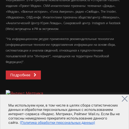
«Колумбайн». В РФ признана нежелательной деятельность «Открытой России»,
издания «Проект Медиа». СМИ-иноагентами признаны: телеканал «Дождь»,
«Медуза», «Важные истории», «Голос Америки», радио «Свобода», The Insider,
«Медиазона», ОВД-инфо. Иноагентами признаны общество/центр «Мемориал»,
«Аналитический Центр Юрия Левады», Сахаровский центр. Instagram и Facebook
(Metа) запрещены в РФ за экстремизм.
"На информационном ресурсе применяются рекомендательные технологии
(информационные технологии предоставления информации на основе сбора,
систематизации и анализа сведений, относящихся к предпочтениям
пользователей сети "Интернет", находящихся на территории Российской
Федерации)".
Подробнее
Мы используем куки, в том числе в целях сбора статистических
данных и обработки персональных данных с использованием
интернет-сервиса «Яндекс. Метрика», Рейтинг Mail.ru. Если Вы не
2015-2026- Информационное агентство МедиаПоток
согласны немедленно прекратите использование данного
сайта.
(Политика обработки персональных данных)
Для справки
Об издании
Пользовательское соглашение