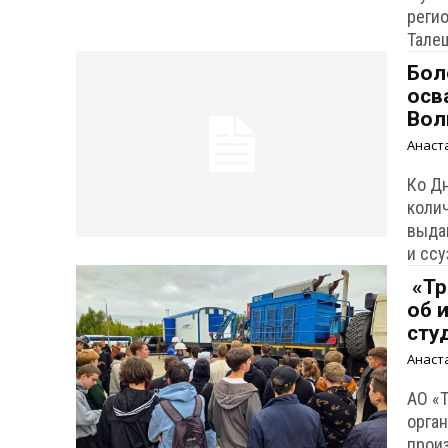
реги
Тале
Бол
осв
Вол
Анаст
Ко Д
коли
выда
и ссу
«Тр
об 
сту
Анаст
АО «Т
орга
прои