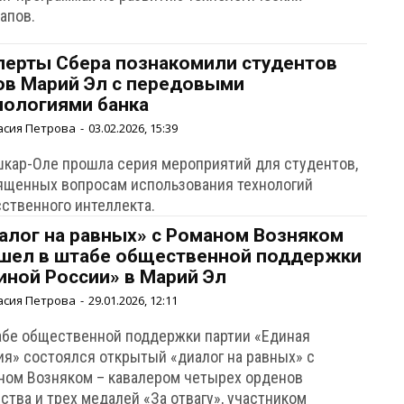
апов.
перты Сбера познакомили студентов
ов Марий Эл с передовыми
нологиями банка
асия Петрова
-
03.02.2026, 15:39
шкар-Оле прошла серия мероприятий для студентов,
ященных вопросам использования технологий
сственного интеллекта.
алог на равных» c Романом Возняком
шел в штабе общественной поддержки
иной России» в Марий Эл
асия Петрова
-
29.01.2026, 12:11
абе общественной поддержки партии «Единая
ия» состоялся открытый «диалог на равных» с
ном Возняком – кавалером четырех орденов
тва и трех медалей «За отвагу», участником