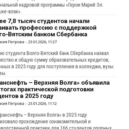
ональной кадровой программы «Герои Марий Эл.
шке-влак».
ее 7,8 тысяч студентов начали
аивать профессию с поддержкой
го-Вятским банком Сбербанка
асия Петрова
-
23.01.2026, 11:27
ню студента Волго-Вятский банк Сбербанка назвал
чество и общую сумму образовательных кредитов,
нных в 2025 году для поступления в колледжи, вузы
зы.
анснефть – Верхняя Волга» объявила
итогах практической подготовки
дентов в 2025 году
асия Петрова
-
23.01.2026, 11:12
ранснефть – Верхняя Волга» в 2025 году
низовало прохождение ознакомительной и
зводственной практики для 166 студентов опорных