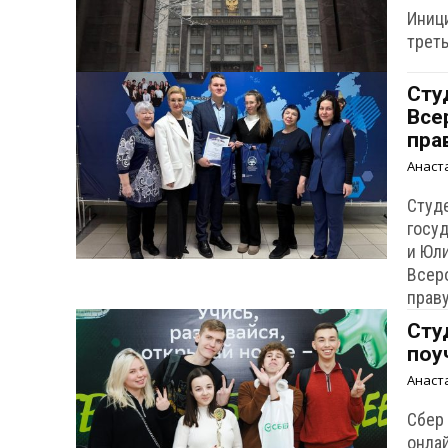
Иниц
трет
Сту
Все
пра
Анаст
Студ
госу
и Юл
Всер
праву
Сту
поу
Анаст
Сбер
онла