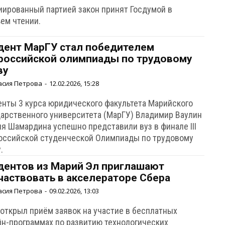
иированный партией закон принят Госдумой в
ьем чтении.
дент МарГУ стал победителем
российской олимпиады по трудовому
ву
асия Петрова
-
12.02.2026, 15:28
енты 3 курса юридического факультета Марийского
дарственного университета (МарГУ) Владимир Ваулин
ия Шамардина успешно представили вуз в финале III
оссийской студенческой Олимпиады по трудовому
.
дентов из Марий Эл приглашают
частвовать в акселераторе Сбера
асия Петрова
-
09.02.2026, 13:03
 открыл приём заявок на участие в бесплатных
йн-программах по развитию технологических