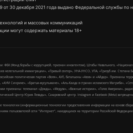
9 от 30 декабря 2021 года выдано Федеральной службы по н
ехнологий и массовых коммуникаций
ции могут содержать материалы 18+
и: ФБК (Фонд борьбы с коррупцией, признан иноагентом), Штабы Навального, «Национал
тив нелегальной иммиграции», «Правый сектор», УНА-УНСО, УПА, «Тризуб им. Степана
российская политическая партия «Воля», АУЕ, батальоны «Азов» и «Айдар». Признаны т
сра, «АУМ Синрике», «Братья-мусульмане», «Аль-Каида в странах исламского Магриба», «С
и признаны: телеканал «Дождь», «Медуза», «Важные истории», «Голос Америки», радио «
еский Центр Юрия Левады», Сахаровский центр. Instagram и Facebook (Metа) запрещены 
 технологии (информационные технологии предоставления информации на основе сбора
ениям пользователей сети "Интернет", находящихся на территории Российской Федерации)