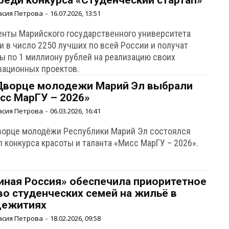
реди конкурса «Студенческий стартап»
асия Петрова
-
16.07.2026, 13:51
енты Марийского государственного университета
и в число 2250 лучших по всей России и получат
ты по 1 миллиону рублей на реализацию своих
вационных проектов.
Дворце молодежи Марий Эл выбрали
сс МарГУ – 2026»
асия Петрова
-
06.03.2026, 16:41
ворце молодёжи Республики Марий Эл состоялся
 конкурса красоты и таланта «Мисс МарГУ – 2026».
иная Россия» обеспечила приоритетное
во студенческих семей на жильё в
ежитиях
асия Петрова
-
18.02.2026, 09:58