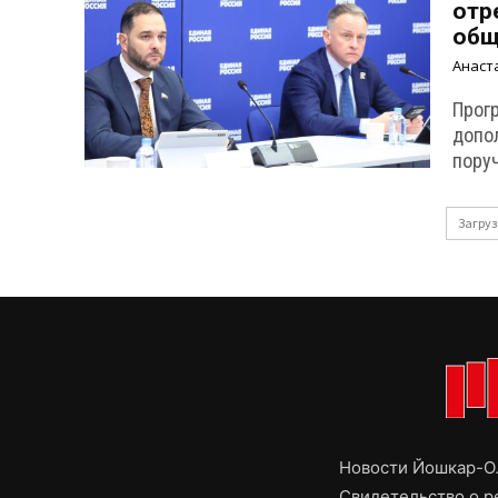
отр
общ
Анаст
Прогр
допо
пору
Загруз
Новости Йошкар-Ол
Свидетельство о 