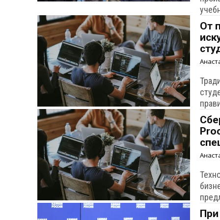
учеб
От 
иск
сту
Анаст
Трад
студ
прав
Сбе
Pro
спе
Анаст
Техн
бизн
пред
При