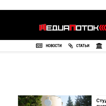
Информационное
агентство
"МедиаПоток"
НОВОСТИ
CТАТЬИ
Сту