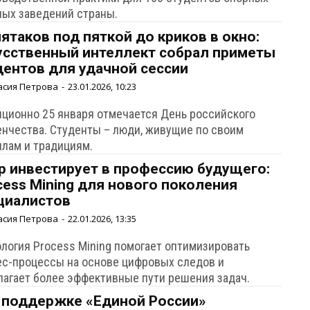
ных заведений страны.
пятаков под пяткой до криков в окно:
усственный интеллект собрал приметы
дентов для удачной сессии
асия Петрова
-
23.01.2026, 10:23
иционно 25 января отмечается День российского
енчества. Студенты – люди, живущие по своим
илам и традициям.
р инвестирует в профессию будущего:
cess Mining для нового поколения
циалистов
асия Петрова
-
22.01.2026, 13:35
ология Process Mining помогает оптимизировать
ес-процессы на основе цифровых следов и
лагает более эффективные пути решения задач.
 поддержке «Единой России»