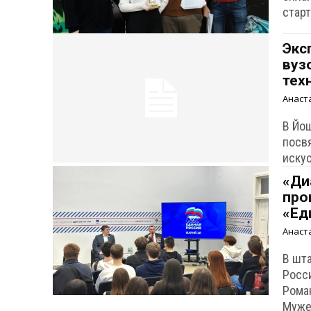
старт
Экс
вуз
тех
Анаст
В Йо
посв
иску
«Ди
про
«Ед
Анаст
В шт
Росс
Рома
Мужес