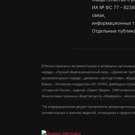
ИА № ФС 77 - 8238
связи,
информационных т
Отдельные публика
В России признаны экстремистскими и запрещены организаци
народа», «Русский общенациональный союз», «Движение про
крымскотатарского народа», движение «Артподготовка», обще
Кавказ», «Исламское государство» (ИГ, ИГИЛ), Джебхад-ан-Ну
«Открытой России», издания «Проект Медиа». СМИ-иноагентам
Иноагентами признаны общество/центр «Мемориал», «Аналитич
"На информационном ресурсе применяются рекомендательные
систематизации и анализа сведений, относящихся к предпочт