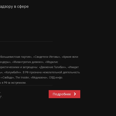
адзору в сфере
-большевистская партия», «Свидетели Иеговы», «Армия воли
 Бандеры», «Мизантропик дивижн», «Меджлис
еррористическими и запрещены: «Движение Талибан», «Имарат
еть», «Колумбайн». В РФ признана нежелательной деятельность
Свобода», The Insider, «Медиазона», ОВД-инфо.
в РФ за экстремизм.
,
Подробнее
".