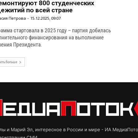
емонтируют 800 студенческих
ежитий по всей стране
асия Петрова
-
15.12.2025, 09:07
амма стартовала в 2025 году – партия добилась
лнительного финансирования на выполнение
чения Президента.
ить больше
ы и Марий Эл, интересное в России и мире - ИА МедиаПот
регистрации СМИ