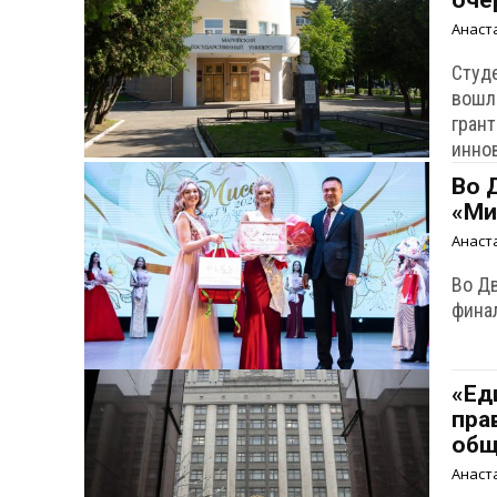
оче
Анаст
Студ
вошл
гран
инно
Во 
«Ми
Анаст
Во Д
финал
«Ед
пра
общ
Анаст