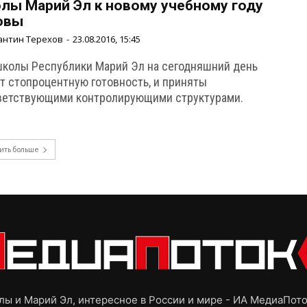
лы Марий Эл к новому учебному году
овы
антин Терехов
-
23.08.2016, 15:45
школы Республики Марий Эл на сегодняшний день
т стопроцентную готовность, и приняты
ветствующими контролирующими структурами.
ить больше
ы и Марий Эл, интересное в России и мире - ИА МедиаПот