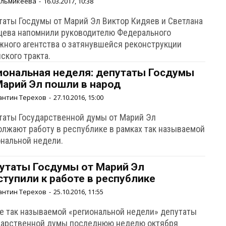
Ельмикеева
-
16.03.2017, 10:38
таты Госдумы от Марий Эл Виктор Кидяев и Светлана
цева напомнили руководителю Федерального
жного агентства о затянувшейся реконструкции
ского тракта.
иональная неделя: депутаты Госдумы
Марий Эл пошли в народ
антин Терехов
-
27.10.2016, 15:00
таты Государственной думы от Марий Эл
олжают работу в республике в рамках так называемой
ональной недели.
утаты Госдумы от Марий Эл
ступили к работе в республике
антин Терехов
-
25.10.2016, 11:55
де так называемой «региональной недели» депутаты
дарственной думы последнюю неделю октября