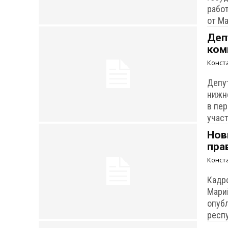
работ
от Ма
Деп
ком
Конст
Депу
нижн
в пе
участ
Нов
пра
Конст
Кадр
Мари
опуб
респ