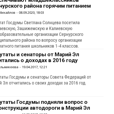
спечивают младшеклассников
нурского района горячим питанием
Михайлов
-
08.09.2020, 18:03
тат Госдумы Светлана Солнцева посетила
аевскую, Зашижемскую и Калиевскую
образовательные организации Сернурского
ципального района по вопросу организации
латного питания школьников 1-4 классов.
утаты и сенаторы от Марий Эл
итались о доходах в 2016 году
Ельмикеева
-
19.04.2017, 12:21
таты Госдумы и сенаторы Совета Федераций от
 Эл отчитались о своих доходах за 2016 год.
утаты Госдумы подняли вопрос о
онструкции автодороги в Марий Эл