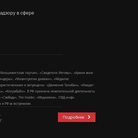
адзору в сфере
-большевистская партия», «Свидетели Иеговы», «Армия воли
 Бандеры», «Мизантропик дивижн», «Меджлис
еррористическими и запрещены: «Движение Талибан», «Имарат
еть», «Колумбайн». В РФ признана нежелательной деятельность
Свобода», The Insider, «Медиазона», ОВД-инфо.
в РФ за экстремизм.
,
Подробнее
".