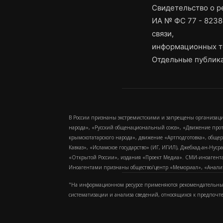
Свидетельство о 
ИА № ФС 77 - 8238
связи,
информационных т
Отдельные публика
В России признаны экстремистскими и запрещены организаци
народа», «Русский общенациональный союз», «Движение про
крымскотатарского народа», движение «Артподготовка», обще
Кавказ», «Исламское государство» (ИГ, ИГИЛ), Джебхад-ан-Ну
«Открытой России», издания «Проект Медиа». СМИ-иноагентам
Иноагентами признаны общество/центр «Мемориал», «Аналитич
"На информационном ресурсе применяются рекомендательные
систематизации и анализа сведений, относящихся к предпочт