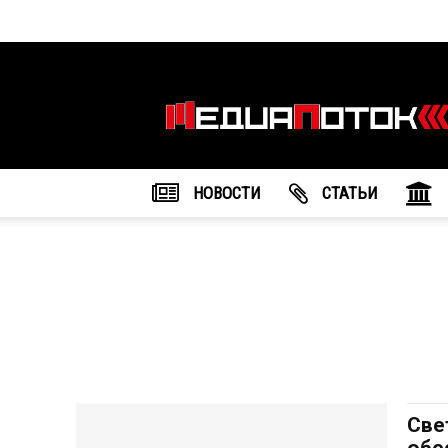
Информационное
агентство
"МедиаПоток"
НОВОСТИ
CТАТЬИ
Све