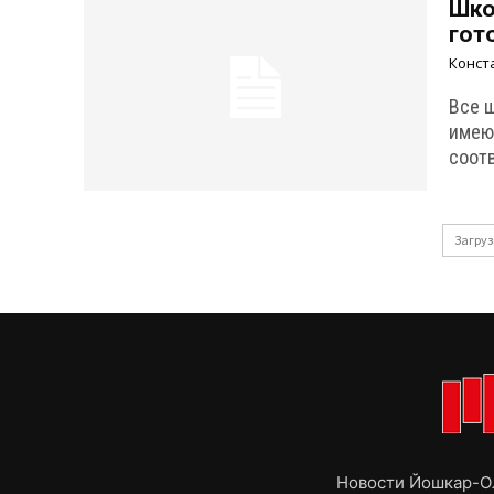
Шко
гот
Конст
Все 
имею
соот
Загруз
Новости Йошкар-Ол