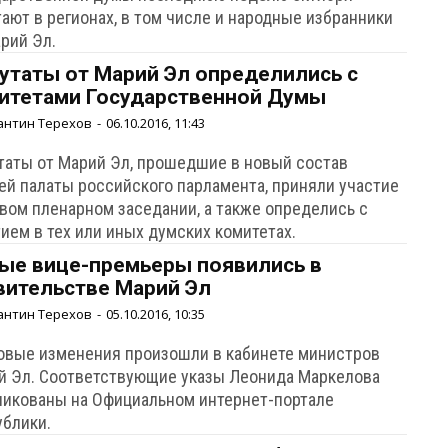
ают в регионах, в том числе и народные избранники
рий Эл.
утаты от Марий Эл определились с
итетами Государственной Думы
антин Терехов
-
06.10.2016, 11:43
таты от Марий Эл, прошедшие в новый состав
ей палаты российского парламента, приняли участие
рвом пленарном заседании, а также определись с
ием в тех или иных думских комитетах.
ые вице-премьеры появились в
вительстве Марий Эл
антин Терехов
-
05.10.2016, 10:35
овые изменения произошли в кабинете министров
й Эл. Соответствующие указы Леонида Маркелова
ликованы на Официальном интернет-портале
ублики.