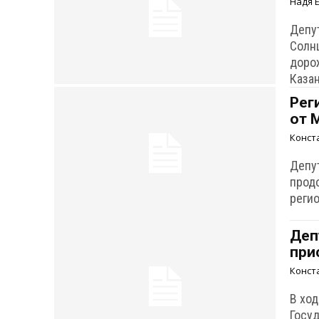
Надя 
Депу
Солн
доро
Казан
Рег
от 
Конст
Депу
прод
реги
Деп
при
Конст
В хо
Госу