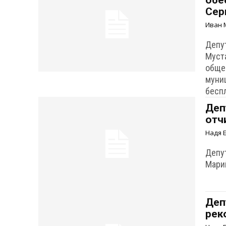
обе
Сер
Иван 
Депу
Муст
обще
муни
бесп
Деп
отч
Надя 
Депу
Марий
Деп
рек