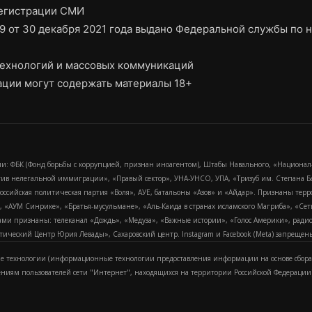
регистрации СМИ
9 от 30 декабря 2021 года выдано Федеральной службы по н
ехнологий и массовых коммуникаций
ции могут содержать материалы 18+
и: ФБК (Фонд борьбы с коррупцией, признан иноагентом), Штабы Навального, «Национал
тив нелегальной иммиграции», «Правый сектор», УНА-УНСО, УПА, «Тризуб им. Степана
российская политическая партия «Воля», АУЕ, батальоны «Азов» и «Айдар». Признаны т
сра, «АУМ Синрике», «Братья-мусульмане», «Аль-Каида в странах исламского Магриба», «С
и признаны: телеканал «Дождь», «Медуза», «Важные истории», «Голос Америки», радио «
еский Центр Юрия Левады», Сахаровский центр. Instagram и Facebook (Metа) запрещены 
 технологии (информационные технологии предоставления информации на основе сбора
ениям пользователей сети "Интернет", находящихся на территории Российской Федерации)