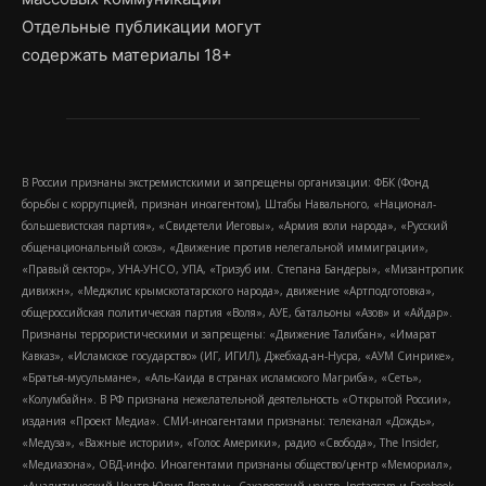
Отдельные публикации могут
содержать материалы 18+
В России признаны экстремистскими и запрещены организации: ФБК (Фонд
борьбы с коррупцией, признан иноагентом), Штабы Навального, «Национал-
большевистская партия», «Свидетели Иеговы», «Армия воли народа», «Русский
общенациональный союз», «Движение против нелегальной иммиграции»,
«Правый сектор», УНА-УНСО, УПА, «Тризуб им. Степана Бандеры», «Мизантропик
дивижн», «Меджлис крымскотатарского народа», движение «Артподготовка»,
общероссийская политическая партия «Воля», АУЕ, батальоны «Азов» и «Айдар».
Признаны террористическими и запрещены: «Движение Талибан», «Имарат
Кавказ», «Исламское государство» (ИГ, ИГИЛ), Джебхад-ан-Нусра, «АУМ Синрике»,
«Братья-мусульмане», «Аль-Каида в странах исламского Магриба», «Сеть»,
«Колумбайн». В РФ признана нежелательной деятельность «Открытой России»,
издания «Проект Медиа». СМИ-иноагентами признаны: телеканал «Дождь»,
«Медуза», «Важные истории», «Голос Америки», радио «Свобода», The Insider,
«Медиазона», ОВД-инфо. Иноагентами признаны общество/центр «Мемориал»,
«Аналитический Центр Юрия Левады», Сахаровский центр. Instagram и Facebook