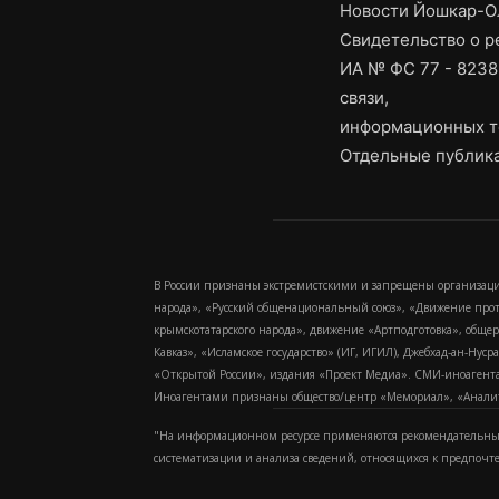
Новости Йошкар-Ол
Свидетельство о 
ИА № ФС 77 - 8238
связи,
информационных т
Отдельные публика
В России признаны экстремистскими и запрещены организаци
народа», «Русский общенациональный союз», «Движение про
крымскотатарского народа», движение «Артподготовка», обще
Кавказ», «Исламское государство» (ИГ, ИГИЛ), Джебхад-ан-Ну
«Открытой России», издания «Проект Медиа». СМИ-иноагентам
Иноагентами признаны общество/центр «Мемориал», «Аналитич
"На информационном ресурсе применяются рекомендательные
систематизации и анализа сведений, относящихся к предпочт