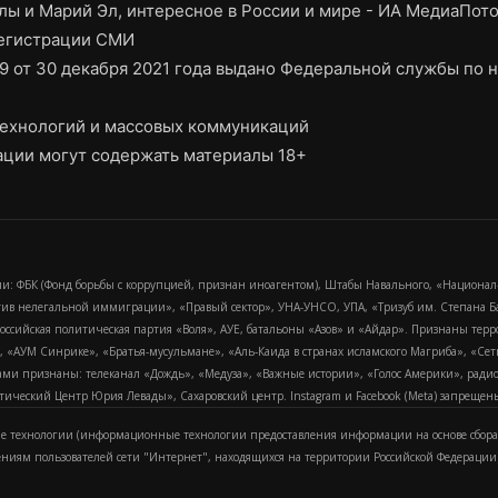
ы и Марий Эл, интересное в России и мире - ИА МедиаПот
регистрации СМИ
9 от 30 декабря 2021 года выдано Федеральной службы по н
ехнологий и массовых коммуникаций
ции могут содержать материалы 18+
и: ФБК (Фонд борьбы с коррупцией, признан иноагентом), Штабы Навального, «Национал
тив нелегальной иммиграции», «Правый сектор», УНА-УНСО, УПА, «Тризуб им. Степана
российская политическая партия «Воля», АУЕ, батальоны «Азов» и «Айдар». Признаны т
сра, «АУМ Синрике», «Братья-мусульмане», «Аль-Каида в странах исламского Магриба», «С
и признаны: телеканал «Дождь», «Медуза», «Важные истории», «Голос Америки», радио «
еский Центр Юрия Левады», Сахаровский центр. Instagram и Facebook (Metа) запрещены 
 технологии (информационные технологии предоставления информации на основе сбора
ениям пользователей сети "Интернет", находящихся на территории Российской Федерации)