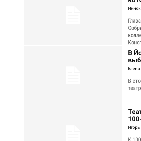
кот
Иннок
Глав
Собр
колл
Конс
В Й
выб
Елена
В ст
теат
Теа
100
Игорь
К 10