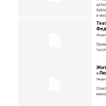
целы
библи
и мно
Теа
Фед
Люда 
Прем
тыся
Жит
«Лю
Люда 
Спек
имен