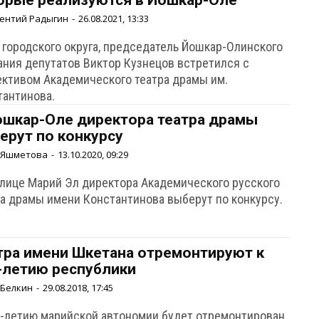
орые реализуются в Йошкар-Оле
ентий Радыгин
-
26.08.2021, 13:33
а городского округа, председатель Йошкар-Олинского
ания депутатов Виктор Кузнецов встретился с
ективом Академического театра драмы им.
тантинова.
ошкар-Оле директора театра драмы
ерут по конкурсу
 Яшметова
-
13.10.2020, 09:29
олице Марий Эл директора Академического русского
ра драмы имени Константинова выберут по конкурсу.
тра имени Шкетана отремонтируют к
-летию республики
 Белкин
-
29.08.2018, 17:45
0-летию марийской автономии будет отремонтирован