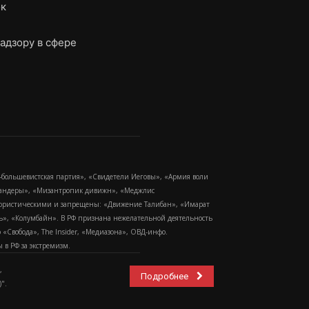
ок
адзору в сфере
-большевистская партия», «Свидетели Иеговы», «Армия воли
 Бандеры», «Мизантропик дивижн», «Меджлис
еррористическими и запрещены: «Движение Талибан», «Имарат
еть», «Колумбайн». В РФ признана нежелательной деятельность
Свобода», The Insider, «Медиазона», ОВД-инфо.
в РФ за экстремизм.
,
Подробнее
".