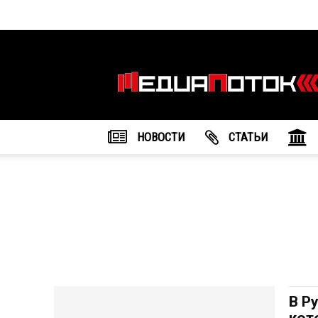
Информационное
агентство
"МедиаПоток"
НОВОСТИ
CТАТЬИ
В Р