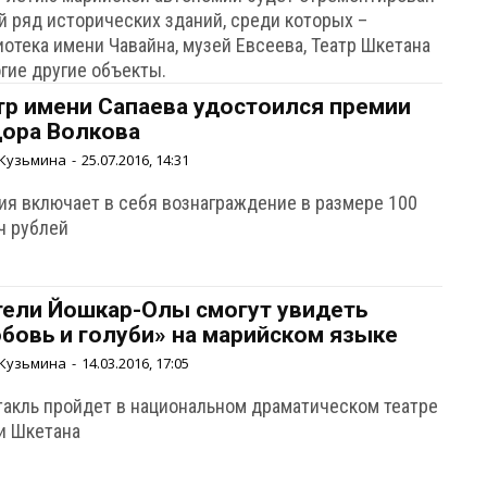
й ряд исторических зданий, среди которых –
отека имени Чавайна, музей Евсеева, Театр Шкетана
гие другие объекты.
тр имени Сапаева удостоился премии
ора Волкова
Кузьмина
-
25.07.2016, 14:31
ия включает в себя вознаграждение в размере 100
ч рублей
ели Йошкар-Олы смогут увидеть
бовь и голуби» на марийском языке
Кузьмина
-
14.03.2016, 17:05
такль пройдет в национальном драматическом театре
и Шкетана