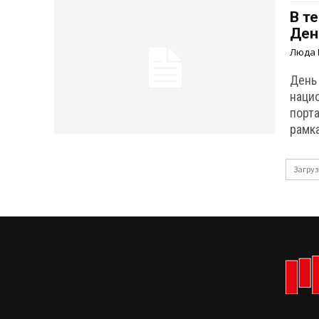
В т
Ден
Люда 
День
наци
портал ВНД. Мероприяти
рамк
Загруз