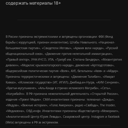
содержать материалы 18+
В России признаны экстремистскими и запрещены организации: ФБК (Фонд
борьбы с коррупцией, признан иноагентом), Штабы Навального, «Национал-
большевистская партия», «Свидетели Иеговы», «Армия воли народа», «Русский
общенациональный союз», «Движение против нелегальной иммиграции»,
«Правый сектор», УНА-УНСО, УПА, «Тризуб им. Степана Бандеры», «Мизантропик
дивижн», «Меджлис крымскотатарского народа», движение «Артподготовка»,
общероссийская политическая партия «Воля», АУЕ, батальоны «Азов» и «Айдар».
Признаны террористическими и запрещены: «Движение Талибан», «Имарат
Кавказ», «Исламское государство» (ИГ, ИГИЛ), Джебхад-ан-Нусра, «АУМ Синрике»,
«Братья-мусульмане», «Аль-Каида в странах исламского Магриба», «Сеть»,
«Колумбайн». В РФ признана нежелательной деятельность «Открытой России»,
издания «Проект Медиа». СМИ-иноагентами признаны: телеканал «Дождь»,
«Медуза», «Важные истории», «Голос Америки», радио «Свобода», The Insider,
«Медиазона», ОВД-инфо. Иноагентами признаны общество/центр «Мемориал»,
«Аналитический Центр Юрия Левады», Сахаровский центр. Instagram и Facebook
(Metа) запрещены в РФ за экстремизм.