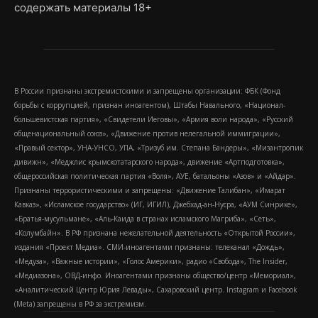
содержать материалы 18+
В России признаны экстремистскими и запрещены организации: ФБК (Фонд
борьбы с коррупцией, признан иноагентом), Штабы Навального, «Национал-
большевистская партия», «Свидетели Иеговы», «Армия воли народа», «Русский
общенациональный союз», «Движение против нелегальной иммиграции»,
«Правый сектор», УНА-УНСО, УПА, «Тризуб им. Степана Бандеры», «Мизантропик
дивижн», «Меджлис крымскотатарского народа», движение «Артподготовка»,
общероссийская политическая партия «Воля», АУЕ, батальоны «Азов» и «Айдар».
Признаны террористическими и запрещены: «Движение Талибан», «Имарат
Кавказ», «Исламское государство» (ИГ, ИГИЛ), Джебхад-ан-Нусра, «АУМ Синрике»,
«Братья-мусульмане», «Аль-Каида в странах исламского Магриба», «Сеть»,
«Колумбайн». В РФ признана нежелательной деятельность «Открытой России»,
издания «Проект Медиа». СМИ-иноагентами признаны: телеканал «Дождь»,
«Медуза», «Важные истории», «Голос Америки», радио «Свобода», The Insider,
«Медиазона», ОВД-инфо. Иноагентами признаны общество/центр «Мемориал»,
«Аналитический Центр Юрия Левады», Сахаровский центр. Instagram и Facebook
(Metа) запрещены в РФ за экстремизм.