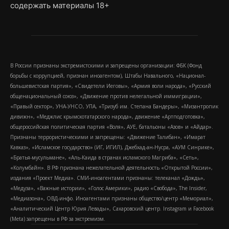
содержать материалы 18+
В России признаны экстремистскими и запрещены организации: ФБК (Фонд
борьбы с коррупцией, признан иноагентом), Штабы Навального, «Национал-
большевистская партия», «Свидетели Иеговы», «Армия воли народа», «Русский
общенациональный союз», «Движение против нелегальной иммиграции»,
«Правый сектор», УНА-УНСО, УПА, «Тризуб им. Степана Бандеры», «Мизантропик
дивижн», «Меджлис крымскотатарского народа», движение «Артподготовка»,
общероссийская политическая партия «Воля», АУЕ, батальоны «Азов» и «Айдар».
Признаны террористическими и запрещены: «Движение Талибан», «Имарат
Кавказ», «Исламское государство» (ИГ, ИГИЛ), Джебхад-ан-Нусра, «АУМ Синрике»,
«Братья-мусульмане», «Аль-Каида в странах исламского Магриба», «Сеть»,
«Колумбайн». В РФ признана нежелательной деятельность «Открытой России»,
издания «Проект Медиа». СМИ-иноагентами признаны: телеканал «Дождь»,
«Медуза», «Важные истории», «Голос Америки», радио «Свобода», The Insider,
«Медиазона», ОВД-инфо. Иноагентами признаны общество/центр «Мемориал»,
«Аналитический Центр Юрия Левады», Сахаровский центр. Instagram и Facebook
(Metа) запрещены в РФ за экстремизм.