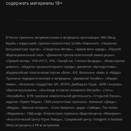
содержать материалы 18+
В России признаны экстремистскими и запрещены организации: ФБК (Фонд
борьбы с коррупцией, признан иноагентом), Штабы Навального, «Национал-
большевистская партия», «Свидетели Иеговы», «Армия воли народа», «Русский
общенациональный союз», «Движение против нелегальной иммиграции»,
«Правый сектор», УНА-УНСО, УПА, «Тризуб им. Степана Бандеры», «Мизантропик
дивижн», «Меджлис крымскотатарского народа», движение «Артподготовка»,
общероссийская политическая партия «Воля», АУЕ, батальоны «Азов» и «Айдар».
Признаны террористическими и запрещены: «Движение Талибан», «Имарат
Кавказ», «Исламское государство» (ИГ, ИГИЛ), Джебхад-ан-Нусра, «АУМ Синрике»,
«Братья-мусульмане», «Аль-Каида в странах исламского Магриба», «Сеть»,
«Колумбайн». В РФ признана нежелательной деятельность «Открытой России»,
издания «Проект Медиа». СМИ-иноагентами признаны: телеканал «Дождь»,
«Медуза», «Важные истории», «Голос Америки», радио «Свобода», The Insider,
«Медиазона», ОВД-инфо. Иноагентами признаны общество/центр «Мемориал»,
«Аналитический Центр Юрия Левады», Сахаровский центр. Instagram и Facebook
(Metа) запрещены в РФ за экстремизм.