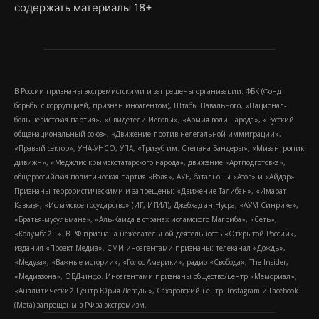
содержать материалы 18+
В России признаны экстремистскими и запрещены организации: ФБК (Фонд
борьбы с коррупцией, признан иноагентом), Штабы Навального, «Национал-
большевистская партия», «Свидетели Иеговы», «Армия воли народа», «Русский
общенациональный союз», «Движение против нелегальной иммиграции»,
«Правый сектор», УНА-УНСО, УПА, «Тризуб им. Степана Бандеры», «Мизантропик
дивижн», «Меджлис крымскотатарского народа», движение «Артподготовка»,
общероссийская политическая партия «Воля», АУЕ, батальоны «Азов» и «Айдар».
Признаны террористическими и запрещены: «Движение Талибан», «Имарат
Кавказ», «Исламское государство» (ИГ, ИГИЛ), Джебхад-ан-Нусра, «АУМ Синрике»,
«Братья-мусульмане», «Аль-Каида в странах исламского Магриба», «Сеть»,
«Колумбайн». В РФ признана нежелательной деятельность «Открытой России»,
издания «Проект Медиа». СМИ-иноагентами признаны: телеканал «Дождь»,
«Медуза», «Важные истории», «Голос Америки», радио «Свобода», The Insider,
«Медиазона», ОВД-инфо. Иноагентами признаны общество/центр «Мемориал»,
«Аналитический Центр Юрия Левады», Сахаровский центр. Instagram и Facebook
(Metа) запрещены в РФ за экстремизм.