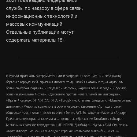
2021 года выдано Федеральной
службы по надзору в сфере связи,
информационных технологий и
массовых коммуникаций
Отдельные публикации могут
содержать материалы 18+
В России признаны экстремистскими и запрещены организации: ФБК (Фонд
борьбы с коррупцией, признан иноагентом), Штабы Навального, «Национал-
большевистская партия», «Свидетели Иеговы», «Армия воли народа», «Русский
общенациональный союз», «Движение против нелегальной иммиграции»,
«Правый сектор», УНА-УНСО, УПА, «Тризуб им. Степана Бандеры», «Мизантропик
дивижн», «Меджлис крымскотатарского народа», движение «Артподготовка»,
общероссийская политическая партия «Воля», АУЕ, батальоны «Азов» и «Айдар».
Признаны террористическими и запрещены: «Движение Талибан», «Имарат
Кавказ», «Исламское государство» (ИГ, ИГИЛ), Джебхад-ан-Нусра, «АУМ Синрике»,
«Братья-мусульмане», «Аль-Каида в странах исламского Магриба», «Сеть»,