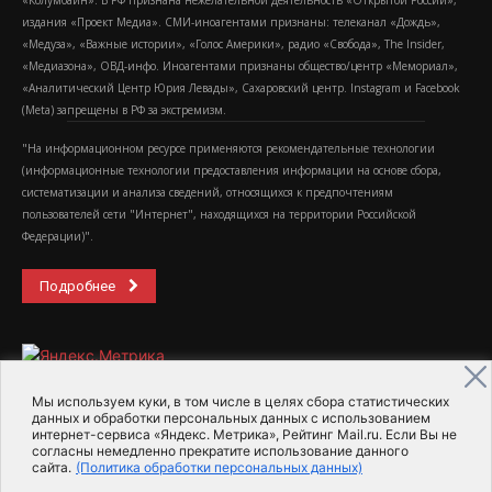
«Колумбайн». В РФ признана нежелательной деятельность «Открытой России»,
издания «Проект Медиа». СМИ-иноагентами признаны: телеканал «Дождь»,
«Медуза», «Важные истории», «Голос Америки», радио «Свобода», The Insider,
«Медиазона», ОВД-инфо. Иноагентами признаны общество/центр «Мемориал»,
«Аналитический Центр Юрия Левады», Сахаровский центр. Instagram и Facebook
(Metа) запрещены в РФ за экстремизм.
"На информационном ресурсе применяются рекомендательные технологии
(информационные технологии предоставления информации на основе сбора,
систематизации и анализа сведений, относящихся к предпочтениям
пользователей сети "Интернет", находящихся на территории Российской
Федерации)".
Подробнее
Мы используем куки, в том числе в целях сбора статистических
данных и обработки персональных данных с использованием
интернет-сервиса «Яндекс. Метрика», Рейтинг Mail.ru. Если Вы не
2015-2026- Информационное агентство МедиаПоток
согласны немедленно прекратите использование данного
сайта.
(Политика обработки персональных данных)
Для справки
Об издании
Пользовательское соглашение