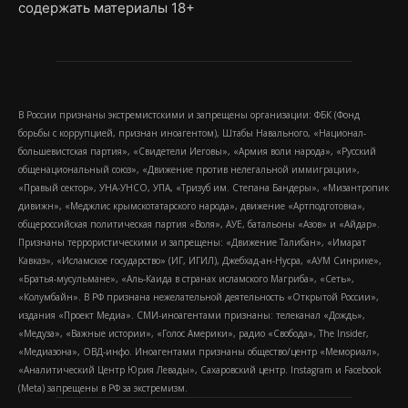
содержать материалы 18+
В России признаны экстремистскими и запрещены организации: ФБК (Фонд
борьбы с коррупцией, признан иноагентом), Штабы Навального, «Национал-
большевистская партия», «Свидетели Иеговы», «Армия воли народа», «Русский
общенациональный союз», «Движение против нелегальной иммиграции»,
«Правый сектор», УНА-УНСО, УПА, «Тризуб им. Степана Бандеры», «Мизантропик
дивижн», «Меджлис крымскотатарского народа», движение «Артподготовка»,
общероссийская политическая партия «Воля», АУЕ, батальоны «Азов» и «Айдар».
Признаны террористическими и запрещены: «Движение Талибан», «Имарат
Кавказ», «Исламское государство» (ИГ, ИГИЛ), Джебхад-ан-Нусра, «АУМ Синрике»,
«Братья-мусульмане», «Аль-Каида в странах исламского Магриба», «Сеть»,
«Колумбайн». В РФ признана нежелательной деятельность «Открытой России»,
издания «Проект Медиа». СМИ-иноагентами признаны: телеканал «Дождь»,
«Медуза», «Важные истории», «Голос Америки», радио «Свобода», The Insider,
«Медиазона», ОВД-инфо. Иноагентами признаны общество/центр «Мемориал»,
«Аналитический Центр Юрия Левады», Сахаровский центр. Instagram и Facebook
(Metа) запрещены в РФ за экстремизм.