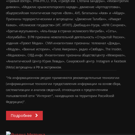
«Правый сектор», УНА-УНСО, УПА, «Тризуб им. Степана Бандеры», «Мизантропик
дивижн», «Меджлис крымскотатарского народа», движение «Артподготовка»,
общероссийская политическая партия «Воля», АУЕ, батальоны «Азов» и «Айдар».
Признаны террористическими и запрещены: «Движение Талибан», «Имарат
Кавказ», «Исламское государство» (ИГ, ИГИЛ), Джебхад-ан-Нусра, «АУМ Синрике»,
«Братья-мусульмане», «Аль-Каида в странах исламского Магриба», «Сеть»,
«Колумбайн». В РФ признана нежелательной деятельность «Открытой России»,
издания «Проект Медиа». СМИ-иноагентами признаны: телеканал «Дождь»,
«Медуза», «Важные истории», «Голос Америки», радио «Свобода», The Insider,
«Медиазона», ОВД-инфо. Иноагентами признаны общество/центр «Мемориал»,
«Аналитический Центр Юрия Левады», Сахаровский центр. Instagram и Facebook
(Metа) запрещены в РФ за экстремизм.
"На информационном ресурсе применяются рекомендательные технологии
(информационные технологии предоставления информации на основе сбора,
систематизации и анализа сведений, относящихся к предпочтениям
пользователей сети "Интернет", находящихся на территории Российской
Федерации)".
Подробнее