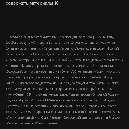
содержать материалы 18+
В России признаны экстремистскими и запрещены организации: ФБК (Фонд
борьбы с коррупцией, признан иноагентом), Штабы Навального, «Национал-
большевистская партия», «Свидетели Иеговы», «Армия воли народа», «Русский
общенациональный союз», «Движение против нелегальной иммиграции»,
«Правый сектор», УНА-УНСО, УПА, «Тризуб им. Степана Бандеры», «Мизантропик
дивижн», «Меджлис крымскотатарского народа», движение «Артподготовка»,
общероссийская политическая партия «Воля», АУЕ, батальоны «Азов» и «Айдар».
Признаны террористическими и запрещены: «Движение Талибан», «Имарат
Кавказ», «Исламское государство» (ИГ, ИГИЛ), Джебхад-ан-Нусра, «АУМ Синрике»,
«Братья-мусульмане», «Аль-Каида в странах исламского Магриба», «Сеть»,
«Колумбайн». В РФ признана нежелательной деятельность «Открытой России»,
издания «Проект Медиа». СМИ-иноагентами признаны: телеканал «Дождь»,
«Медуза», «Важные истории», «Голос Америки», радио «Свобода», The Insider,
«Медиазона», ОВД-инфо. Иноагентами признаны общество/центр «Мемориал»,
«Аналитический Центр Юрия Левады», Сахаровский центр. Instagram и Facebook
(Metа) запрещены в РФ за экстремизм.