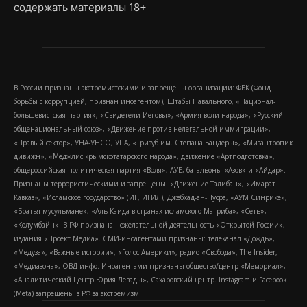
содержать материалы 18+
В России признаны экстремистскими и запрещены организации: ФБК (Фонд
борьбы с коррупцией, признан иноагентом), Штабы Навального, «Национал-
большевистская партия», «Свидетели Иеговы», «Армия воли народа», «Русский
общенациональный союз», «Движение против нелегальной иммиграции»,
«Правый сектор», УНА-УНСО, УПА, «Тризуб им. Степана Бандеры», «Мизантропик
дивижн», «Меджлис крымскотатарского народа», движение «Артподготовка»,
общероссийская политическая партия «Воля», АУЕ, батальоны «Азов» и «Айдар».
Признаны террористическими и запрещены: «Движение Талибан», «Имарат
Кавказ», «Исламское государство» (ИГ, ИГИЛ), Джебхад-ан-Нусра, «АУМ Синрике»,
«Братья-мусульмане», «Аль-Каида в странах исламского Магриба», «Сеть»,
«Колумбайн». В РФ признана нежелательной деятельность «Открытой России»,
издания «Проект Медиа». СМИ-иноагентами признаны: телеканал «Дождь»,
«Медуза», «Важные истории», «Голос Америки», радио «Свобода», The Insider,
«Медиазона», ОВД-инфо. Иноагентами признаны общество/центр «Мемориал»,
«Аналитический Центр Юрия Левады», Сахаровский центр. Instagram и Facebook
(Metа) запрещены в РФ за экстремизм.