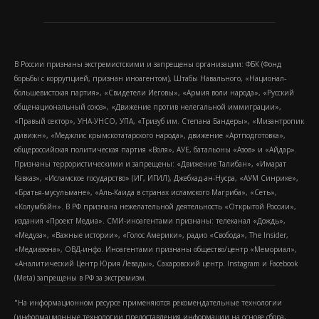
В России признаны экстремистскими и запрещены организации: ФБК (Фонд
борьбы с коррупцией, признан иноагентом), Штабы Навального, «Национал-
большевистская партия», «Свидетели Иеговы», «Армия воли народа», «Русский
общенациональный союз», «Движение против нелегальной иммиграции»,
«Правый сектор», УНА-УНСО, УПА, «Тризуб им. Степана Бандеры», «Мизантропик
дивижн», «Меджлис крымскотатарского народа», движение «Артподготовка»,
общероссийская политическая партия «Воля», АУЕ, батальоны «Азов» и «Айдар».
Признаны террористическими и запрещены: «Движение Талибан», «Имарат
Кавказ», «Исламское государство» (ИГ, ИГИЛ), Джебхад-ан-Нусра, «АУМ Синрике»,
«Братья-мусульмане», «Аль-Каида в странах исламского Магриба», «Сеть»,
«Колумбайн». В РФ признана нежелательной деятельность «Открытой России»,
издания «Проект Медиа». СМИ-иноагентами признаны: телеканал «Дождь»,
«Медуза», «Важные истории», «Голос Америки», радио «Свобода», The Insider,
«Медиазона», ОВД-инфо. Иноагентами признаны общество/центр «Мемориал»,
«Аналитический Центр Юрия Левады», Сахаровский центр. Instagram и Facebook
(Metа) запрещены в РФ за экстремизм.
"На информационном ресурсе применяются рекомендательные технологии
(информационные технологии предоставления информации на основе сбора,