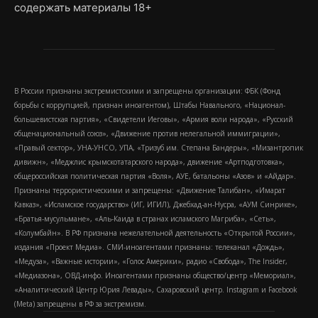
содержать материалы 18+
В России признаны экстремистскими и запрещены организации: ФБК (Фонд
борьбы с коррупцией, признан иноагентом), Штабы Навального, «Национал-
большевистская партия», «Свидетели Иеговы», «Армия воли народа», «Русский
общенациональный союз», «Движение против нелегальной иммиграции»,
«Правый сектор», УНА-УНСО, УПА, «Тризуб им. Степана Бандеры», «Мизантропик
дивижн», «Меджлис крымскотатарского народа», движение «Артподготовка»,
общероссийская политическая партия «Воля», АУЕ, батальоны «Азов» и «Айдар».
Признаны террористическими и запрещены: «Движение Талибан», «Имарат
Кавказ», «Исламское государство» (ИГ, ИГИЛ), Джебхад-ан-Нусра, «АУМ Синрике»,
«Братья-мусульмане», «Аль-Каида в странах исламского Магриба», «Сеть»,
«Колумбайн». В РФ признана нежелательной деятельность «Открытой России»,
издания «Проект Медиа». СМИ-иноагентами признаны: телеканал «Дождь»,
«Медуза», «Важные истории», «Голос Америки», радио «Свобода», The Insider,
«Медиазона», ОВД-инфо. Иноагентами признаны общество/центр «Мемориал»,
«Аналитический Центр Юрия Левады», Сахаровский центр. Instagram и Facebook
(Metа) запрещены в РФ за экстремизм.