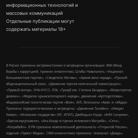
информационных технологий и
массовых коммуникаций
Отдельные публикации могут
содержать материалы 18+
В России признаны экстремистскими и запрещены организации: ФБК (Фонд
борьбы с коррупцией, признан иноагентом), Штабы Навального, «Национал-
большевистская партия», «Свидетели Иеговы», «Армия воли народа», «Русский
общенациональный союз», «Движение против нелегальной иммиграции»,
«Правый сектор», УНА-УНСО, УПА, «Тризуб им. Степана Бандеры», «Мизантропик
дивижн», «Меджлис крымскотатарского народа», движение «Артподготовка»,
общероссийская политическая партия «Воля», АУЕ, батальоны «Азов» и «Айдар».
Признаны террористическими и запрещены: «Движение Талибан», «Имарат
Кавказ», «Исламское государство» (ИГ, ИГИЛ), Джебхад-ан-Нусра, «АУМ Синрике»,
«Братья-мусульмане», «Аль-Каида в странах исламского Магриба», «Сеть»,
«Колумбайн». В РФ признана нежелательной деятельность «Открытой России»,
издания «Проект Медиа». СМИ-иноагентами признаны: телеканал «Дождь»,