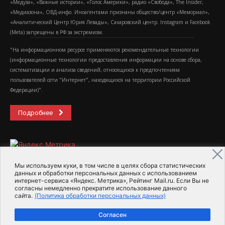
«Медуза», «Важные истории», «Голос Америки», радио «Свобода», The Insider,
«Медиазона», ОВД-инфо. Иноагентами признаны общество/центр «Мемориал»,
«Аналитический Центр Юрия Левады», Сахаровский центр. Instagram и Facebook
(Metа) запрещены в РФ за экстремизм.
"На информационном ресурсе применяются рекомендательные технологии
(информационные технологии предоставления информации на основе сбора,
систематизации и анализа сведений, относящихся к предпочтениям
пользователей сети "Интернет", находящихся на территории Российской
Федерации)".
Подробнее
Мы используем куки, в том числе в целях сбора статистических
данных и обработки персональных данных с использованием
интернет-сервиса «Яндекс. Метрика», Рейтинг Mail.ru. Если Вы не
2015-2026- Информационное агентство МедиаПоток
согласны немедленно прекратите использование данного
сайта.
(Политика обработки персональных данных)
Для справки
Об издании
Пользовательское соглашение
Согласен
Политика обработки персональных данных