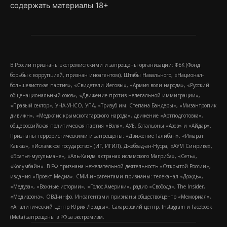
содержать материалы 18+
В России признаны экстремистскими и запрещены организации: ФБК (Фонд
борьбы с коррупцией, признан иноагентом), Штабы Навального, «Национал-
большевистская партия», «Свидетели Иеговы», «Армия воли народа», «Русский
общенациональный союз», «Движение против нелегальной иммиграции»,
«Правый сектор», УНА-УНСО, УПА, «Тризуб им. Степана Бандеры», «Мизантропик
дивижн», «Меджлис крымскотатарского народа», движение «Артподготовка»,
общероссийская политическая партия «Воля», АУЕ, батальоны «Азов» и «Айдар».
Признаны террористическими и запрещены: «Движение Талибан», «Имарат
Кавказ», «Исламское государство» (ИГ, ИГИЛ), Джебхад-ан-Нусра, «АУМ Синрике»,
«Братья-мусульмане», «Аль-Каида в странах исламского Магриба», «Сеть»,
«Колумбайн». В РФ признана нежелательной деятельность «Открытой России»,
издания «Проект Медиа». СМИ-иноагентами признаны: телеканал «Дождь»,
«Медуза», «Важные истории», «Голос Америки», радио «Свобода», The Insider,
«Медиазона», ОВД-инфо. Иноагентами признаны общество/центр «Мемориал»,
«Аналитический Центр Юрия Левады», Сахаровский центр. Instagram и Facebook
(Metа) запрещены в РФ за экстремизм.