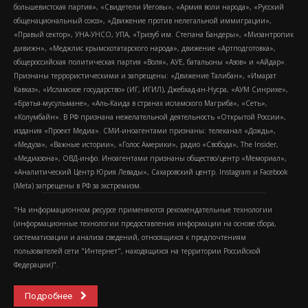
большевистская партия», «Свидетели Иеговы», «Армия воли народа», «Русский
общенациональный союз», «Движение против нелегальной иммиграции»,
«Правый сектор», УНА-УНСО, УПА, «Тризуб им. Степана Бандеры», «Мизантропик
дивижн», «Меджлис крымскотатарского народа», движение «Артподготовка»,
общероссийская политическая партия «Воля», АУЕ, батальоны «Азов» и «Айдар».
Признаны террористическими и запрещены: «Движение Талибан», «Имарат
Кавказ», «Исламское государство» (ИГ, ИГИЛ), Джебхад-ан-Нусра, «АУМ Синрике»,
«Братья-мусульмане», «Аль-Каида в странах исламского Магриба», «Сеть»,
«Колумбайн». В РФ признана нежелательной деятельность «Открытой России»,
издания «Проект Медиа». СМИ-иноагентами признаны: телеканал «Дождь»,
«Медуза», «Важные истории», «Голос Америки», радио «Свобода», The Insider,
«Медиазона», ОВД-инфо. Иноагентами признаны общество/центр «Мемориал»,
«Аналитический Центр Юрия Левады», Сахаровский центр. Instagram и Facebook
(Metа) запрещены в РФ за экстремизм.
"На информационном ресурсе применяются рекомендательные технологии
(информационные технологии предоставления информации на основе сбора,
систематизации и анализа сведений, относящихся к предпочтениям
пользователей сети "Интернет", находящихся на территории Российской
Федерации)".
Подробнее