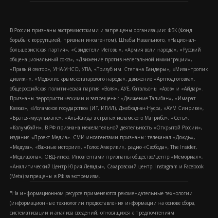
В России признаны экстремистскими и запрещены организации: ФБК (Фонд
борьбы с коррупцией, признан иноагентом), Штабы Навального, «Национал-
большевистская партия», «Свидетели Иеговы», «Армия воли народа», «Русский
общенациональный союз», «Движение против нелегальной иммиграции»,
«Правый сектор», УНА-УНСО, УПА, «Тризуб им. Степана Бандеры», «Мизантропик
дивижн», «Меджлис крымскотатарского народа», движение «Артподготовка»,
общероссийская политическая партия «Воля», АУЕ, батальоны «Азов» и «Айдар».
Признаны террористическими и запрещены: «Движение Талибан», «Имарат
Кавказ», «Исламское государство» (ИГ, ИГИЛ), Джебхад-ан-Нусра, «АУМ Синрике»,
«Братья-мусульмане», «Аль-Каида в странах исламского Магриба», «Сеть»,
«Колумбайн». В РФ признана нежелательной деятельность «Открытой России»,
издания «Проект Медиа». СМИ-иноагентами признаны: телеканал «Дождь»,
«Медуза», «Важные истории», «Голос Америки», радио «Свобода», The Insider,
«Медиазона», ОВД-инфо. Иноагентами признаны общество/центр «Мемориал»,
«Аналитический Центр Юрия Левады», Сахаровский центр. Instagram и Facebook
(Metа) запрещены в РФ за экстремизм.
"На информационном ресурсе применяются рекомендательные технологии
(информационные технологии предоставления информации на основе сбора,
систематизации и анализа сведений, относящихся к предпочтениям