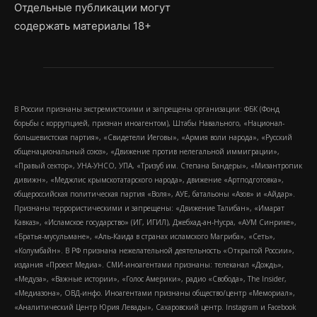
Отдельные публикации могут
содержать материалы 18+
В России признаны экстремистскими и запрещены организации: ФБК (Фонд
борьбы с коррупцией, признан иноагентом), Штабы Навального, «Национал-
большевистская партия», «Свидетели Иеговы», «Армия воли народа», «Русский
общенациональный союз», «Движение против нелегальной иммиграции»,
«Правый сектор», УНА-УНСО, УПА, «Тризуб им. Степана Бандеры», «Мизантропик
дивижн», «Меджлис крымскотатарского народа», движение «Артподготовка»,
общероссийская политическая партия «Воля», АУЕ, батальоны «Азов» и «Айдар».
Признаны террористическими и запрещены: «Движение Талибан», «Имарат
Кавказ», «Исламское государство» (ИГ, ИГИЛ), Джебхад-ан-Нусра, «АУМ Синрике»,
«Братья-мусульмане», «Аль-Каида в странах исламского Магриба», «Сеть»,
«Колумбайн». В РФ признана нежелательной деятельность «Открытой России»,
издания «Проект Медиа». СМИ-иноагентами признаны: телеканал «Дождь»,
«Медуза», «Важные истории», «Голос Америки», радио «Свобода», The Insider,
«Медиазона», ОВД-инфо. Иноагентами признаны общество/центр «Мемориал»,
«Аналитический Центр Юрия Левады», Сахаровский центр. Instagram и Facebook