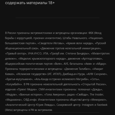
содержать материалы 18+
В России признаны экстремистскими и запрещены организации: ФБК (Фонд
борьбы с коррупцией, признан иноагентом), Штабы Навального, «Национал-
большевистская партия», «Свидетели Иеговы», «Армия воли народа», «Русский
общенациональный союз», «Движение против нелегальной иммиграции»,
«Правый сектор», УНА-УНСО, УПА, «Тризуб им. Степана Бандеры», «Мизантропик
дивижн», «Меджлис крымскотатарского народа», движение «Артподготовка»,
общероссийская политическая партия «Воля», АУЕ, батальоны «Азов» и «Айдар».
Признаны террористическими и запрещены: «Движение Талибан», «Имарат
Кавказ», «Исламское государство» (ИГ, ИГИЛ), Джебхад-ан-Нусра, «АУМ Синрике»,
«Братья-мусульмане», «Аль-Каида в странах исламского Магриба», «Сеть»,
«Колумбайн». В РФ признана нежелательной деятельность «Открытой России»,
издания «Проект Медиа». СМИ-иноагентами признаны: телеканал «Дождь»,
«Медуза», «Важные истории», «Голос Америки», радио «Свобода», The Insider,
«Медиазона», ОВД-инфо. Иноагентами признаны общество/центр «Мемориал»,
«Аналитический Центр Юрия Левады», Сахаровский центр. Instagram и Facebook
(Metа) запрещены в РФ за экстремизм.