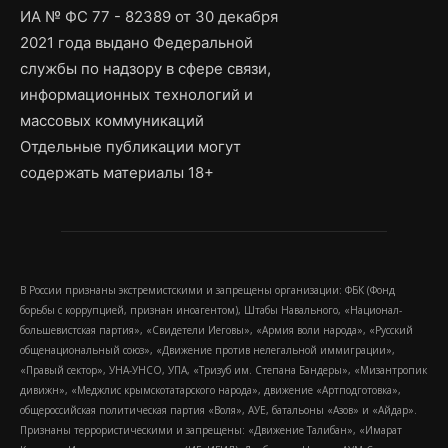
ИА № ФС 77 - 82389 от 30 декабря
2021 года выдано Федеральной
службы по надзору в сфере связи,
информационных технологий и
массовых коммуникаций
Отдельные публикации могут
содержать материалы 18+
В России признаны экстремистскими и запрещены организации: ФБК (Фонд
борьбы с коррупцией, признан иноагентом), Штабы Навального, «Национал-
большевистская партия», «Свидетели Иеговы», «Армия воли народа», «Русский
общенациональный союз», «Движение против нелегальной иммиграции»,
«Правый сектор», УНА-УНСО, УПА, «Тризуб им. Степана Бандеры», «Мизантропик
дивижн», «Меджлис крымскотатарского народа», движение «Артподготовка»,
общероссийская политическая партия «Воля», АУЕ, батальоны «Азов» и «Айдар».
Признаны террористическими и запрещены: «Движение Талибан», «Имарат