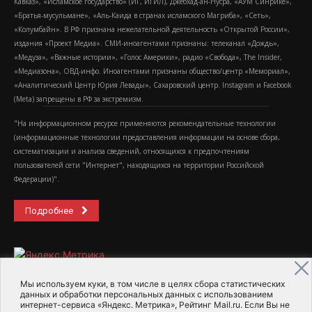
Кавказ», «Исламское государство» (ИГ, ИГИЛ), Джебхад-ан-Нусра, «АУМ Синрике»,
«Братья-мусульмане», «Аль-Каида в странах исламского Магриба», «Сеть»,
«Колумбайн». В РФ признана нежелательной деятельность «Открытой России»,
издания «Проект Медиа». СМИ-иноагентами признаны: телеканал «Дождь»,
«Медуза», «Важные истории», «Голос Америки», радио «Свобода», The Insider,
«Медиазона», ОВД-инфо. Иноагентами признаны общество/центр «Мемориал»,
«Аналитический Центр Юрия Левады», Сахаровский центр. Instagram и Facebook
(Metа) запрещены в РФ за экстремизм.
"На информационном ресурсе применяются рекомендательные технологии
(информационные технологии предоставления информации на основе сбора,
систематизации и анализа сведений, относящихся к предпочтениям
пользователей сети "Интернет", находящихся на территории Российской
Федерации)".
Подробнее
Мы используем куки, в том числе в целях сбора статистических
данных и обработки персональных данных с использованием
интернет-сервиса «Яндекс. Метрика», Рейтинг Mail.ru. Если Вы не