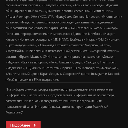
большевистская партия», «Свидетели Иеговы», «Армия воли народа», «Русский
общенациональный союз», «Движение против нелегальной иммиграции»,
«Правый сектор», УНА-УНСО, УПА, «Тризуб им. Степана Бандеры», «Мизантропик
дивижн», «Меджлис крымскотатарского народа», движение «Артподготовка»,
общероссийская политическая партия «Воля», АУЕ, батальоны «Азов» и «Айдар».
Признаны террористическими и запрещены: «Движение Талибан», «Имарат
Кавказ», «Исламское государство» (ИГ, ИГИЛ), Джебхад-ан-Нусра, «АУМ Синрике»,
«Братья-мусульмане», «Аль-Каида в странах исламского Магриба», «Сеть»,
«Колумбайн». В РФ признана нежелательной деятельность «Открытой России»,
издания «Проект Медиа». СМИ-иноагентами признаны: телеканал «Дождь»,
«Медуза», «Важные истории», «Голос Америки», радио «Свобода», The Insider,
«Медиазона», ОВД-инфо. Иноагентами признаны общество/центр «Мемориал»,
«Аналитический Центр Юрия Левады», Сахаровский центр. Instagram и Facebook
(Metа) запрещены в РФ за экстремизм.
"На информационном ресурсе применяются рекомендательные технологии
(информационные технологии предоставления информации на основе сбора,
систематизации и анализа сведений, относящихся к предпочтениям
пользователей сети "Интернет", находящихся на территории Российской
Федерации)".
Подробнее