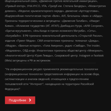
общенациональный союз», «Движение против нелегальной иммиграции»,
«Правый сектор», УНА-УНСО, УПА, «Тризуб им. Степана Бандеры», «Мизантропик
дивижн», «Меджлис крымскотатарского народа», движение «Артподготовка»,
общероссийская политическая партия «Воля», АУЕ, батальоны «Азов» и «Айдар».
Признаны террористическими и запрещены: «Движение Талибан», «Имарат
Кавказ», «Исламское государство» (ИГ, ИГИЛ), Джебхад-ан-Нусра, «АУМ Синрике»,
«Братья-мусульмане», «Аль-Каида в странах исламского Магриба», «Сеть»,
«Колумбайн». В РФ признана нежелательной деятельность «Открытой России»,
издания «Проект Медиа». СМИ-иноагентами признаны: телеканал «Дождь»,
«Медуза», «Важные истории», «Голос Америки», радио «Свобода», The Insider,
«Медиазона», ОВД-инфо. Иноагентами признаны общество/центр «Мемориал»,
«Аналитический Центр Юрия Левады», Сахаровский центр. Instagram и Facebook
(Metа) запрещены в РФ за экстремизм.
"На информационном ресурсе применяются рекомендательные технологии
(информационные технологии предоставления информации на основе сбора,
систематизации и анализа сведений, относящихся к предпочтениям
пользователей сети "Интернет", находящихся на территории Российской
Федерации)".
Подробнее