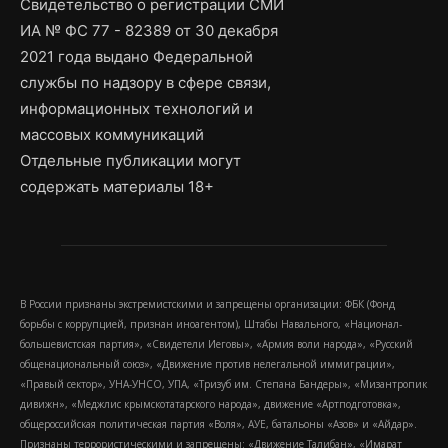
Свидетельство о регистрации СМИ
ИА № ФС 77 - 82389 от 30 декабря
2021 года выдано Федеральной
службы по надзору в сфере связи,
информационных технологий и
массовых коммуникаций
Отдельные публикации могут
содержать материалы 18+
В России признаны экстремистскими и запрещены организации: ФБК (Фонд
борьбы с коррупцией, признан иноагентом), Штабы Навального, «Национал-
большевистская партия», «Свидетели Иеговы», «Армия воли народа», «Русский
общенациональный союз», «Движение против нелегальной иммиграции»,
«Правый сектор», УНА-УНСО, УПА, «Тризуб им. Степана Бандеры», «Мизантропик
дивижн», «Меджлис крымскотатарского народа», движение «Артподготовка»,
общероссийская политическая партия «Воля», АУЕ, батальоны «Азов» и «Айдар».
Признаны террористическими и запрещены: «Движение Талибан», «Имарат