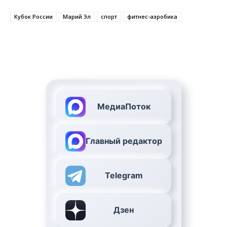
Кубок России
Марий Эл
спорт
фитнес-аэробика
МедиаПоток
Главный редактор
Telegram
Дзен