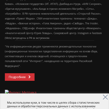
Кавказ», «Исламское государство» (ИГ, ИГИЛ), Джебхад-ан-Нусра, «АУМ Синрике»,
«Братья-мусульмане», «Аль-Каида в странах исламского Магриба», «Сеть»,
«Колумбайн». В РФ признана нежелательной деятельность «Открытой России»,
издания «Проект Медиа». СМИ-иноагентами признаны: телеканал «Дождь»,
«Медуза», «Важные истории», «Голос Америки», радио «Свобода», The Insider,
«Медиазона», ОВД-инфо. Иноагентами признаны общество/центр «Мемориал»,
«Аналитический Центр Юрия Левады», Сахаровский центр. Instagram и Facebook
(Metа) запрещены в РФ за экстремизм.
"На информационном ресурсе применяются рекомендательные технологии
(информационные технологии предоставления информации на основе сбора,
систематизации и анализа сведений, относящихся к предпочтениям
пользователей сети "Интернет", находящихся на территории Российской
Федерации)".
Подробнее
Мы используем куки, в том числе в целях сбора статистических
данных и обработки персональных данных с использованием