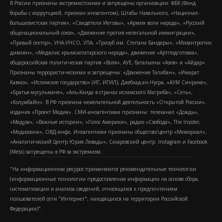
В России признаны экстремистскими и запрещены организации: ФБК (Фонд
борьбы с коррупцией, признан иноагентом), Штабы Навального, «Национал-
большевистская партия», «Свидетели Иеговы», «Армия воли народа», «Русский
общенациональный союз», «Движение против нелегальной иммиграции»,
«Правый сектор», УНА-УНСО, УПА, «Тризуб им. Степана Бандеры», «Мизантропик
дивижн», «Меджлис крымскотатарского народа», движение «Артподготовка»,
общероссийская политическая партия «Воля», АУЕ, батальоны «Азов» и «Айдар».
Признаны террористическими и запрещены: «Движение Талибан», «Имарат
Кавказ», «Исламское государство» (ИГ, ИГИЛ), Джебхад-ан-Нусра, «АУМ Синрике»,
«Братья-мусульмане», «Аль-Каида в странах исламского Магриба», «Сеть»,
«Колумбайн». В РФ признана нежелательной деятельность «Открытой России»,
издания «Проект Медиа». СМИ-иноагентами признаны: телеканал «Дождь»,
«Медуза», «Важные истории», «Голос Америки», радио «Свобода», The Insider,
«Медиазона», ОВД-инфо. Иноагентами признаны общество/центр «Мемориал»,
«Аналитический Центр Юрия Левады», Сахаровский центр. Instagram и Facebook
(Metа) запрещены в РФ за экстремизм.
"На информационном ресурсе применяются рекомендательные технологии
(информационные технологии предоставления информации на основе сбора,
систематизации и анализа сведений, относящихся к предпочтениям
пользователей сети "Интернет", находящихся на территории Российской
Федерации)".