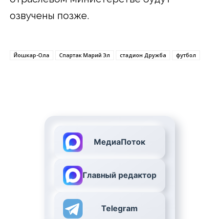
озвучены позже.
Йошкар-Ола
Спартак Марий Эл
стадион Дружба
футбол
МедиаПоток
Главный редактор
Telegram