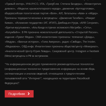
«Правый сектор», УНА-УНСО, УПА, «Тризуб им. Степана Бандеры», «Мизантропик
дивижн», «Меджлис крымскотатарского народа», движение «Артподготовка»,
общероссийская политическая партия «Воля», АУЕ, батальоны «Азов» и «Айдар».
Признаны террористическими и запрещены: «Движение Талибан», «Имарат
Кавказ», «Исламское государство» (ИГ, ИГИЛ), Джебхад-ан-Нусра, «АУМ Синрике»,
«Братья-мусульмане», «Аль-Каида в странах исламского Магриба», «Сеть»,
«Колумбайн». В РФ признана нежелательной деятельность «Открытой России»,
издания «Проект Медиа». СМИ-иноагентами признаны: телеканал «Дождь»,
«Медуза», «Важные истории», «Голос Америки», радио «Свобода», The Insider,
«Медиазона», ОВД-инфо. Иноагентами признаны общество/центр «Мемориал»,
«Аналитический Центр Юрия Левады», Сахаровский центр. Instagram и Facebook
(Metа) запрещены в РФ за экстремизм.
"На информационном ресурсе применяются рекомендательные технологии
(информационные технологии предоставления информации на основе сбора,
систематизации и анализа сведений, относящихся к предпочтениям
пользователей сети "Интернет", находящихся на территории Российской
Федерации)".
Подробнее