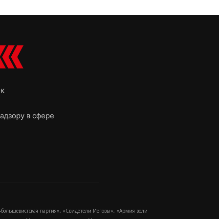
ок
адзору в сфере
-большевистская партия», «Свидетели Иеговы», «Армия воли