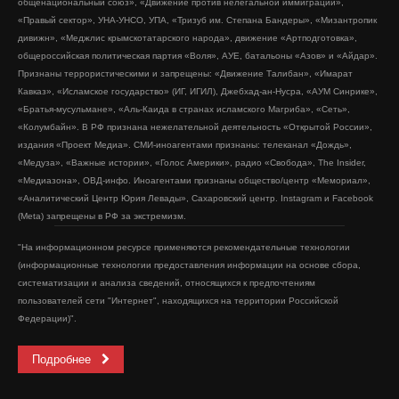
общенациональный союз», «Движение против нелегальной иммиграции»,
«Правый сектор», УНА-УНСО, УПА, «Тризуб им. Степана Бандеры», «Мизантропик
дивижн», «Меджлис крымскотатарского народа», движение «Артподготовка»,
общероссийская политическая партия «Воля», АУЕ, батальоны «Азов» и «Айдар».
Признаны террористическими и запрещены: «Движение Талибан», «Имарат
Кавказ», «Исламское государство» (ИГ, ИГИЛ), Джебхад-ан-Нусра, «АУМ Синрике»,
«Братья-мусульмане», «Аль-Каида в странах исламского Магриба», «Сеть»,
«Колумбайн». В РФ признана нежелательной деятельность «Открытой России»,
издания «Проект Медиа». СМИ-иноагентами признаны: телеканал «Дождь»,
«Медуза», «Важные истории», «Голос Америки», радио «Свобода», The Insider,
«Медиазона», ОВД-инфо. Иноагентами признаны общество/центр «Мемориал»,
«Аналитический Центр Юрия Левады», Сахаровский центр. Instagram и Facebook
(Metа) запрещены в РФ за экстремизм.
"На информационном ресурсе применяются рекомендательные технологии
(информационные технологии предоставления информации на основе сбора,
систематизации и анализа сведений, относящихся к предпочтениям
пользователей сети "Интернет", находящихся на территории Российской
Федерации)".
Подробнее