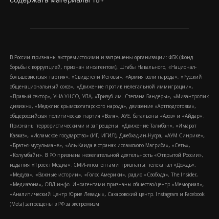
В России признаны экстремистскими и запрещены организации: ФБК (Фонд
борьбы с коррупцией, признан иноагентом), Штабы Навального, «Национал-
большевистская партия», «Свидетели Иеговы», «Армия воли народа», «Русский
общенациональный союз», «Движение против нелегальной иммиграции»,
«Правый сектор», УНА-УНСО, УПА, «Тризуб им. Степана Бандеры», «Мизантропик
дивижн», «Меджлис крымскотатарского народа», движение «Артподготовка»,
общероссийская политическая партия «Воля», АУЕ, батальоны «Азов» и «Айдар».
Признаны террористическими и запрещены: «Движение Талибан», «Имарат
Кавказ», «Исламское государство» (ИГ, ИГИЛ), Джебхад-ан-Нусра, «АУМ Синрике»,
«Братья-мусульмане», «Аль-Каида в странах исламского Магриба», «Сеть»,
«Колумбайн». В РФ признана нежелательной деятельность «Открытой России»,
издания «Проект Медиа». СМИ-иноагентами признаны: телеканал «Дождь»,
«Медуза», «Важные истории», «Голос Америки», радио «Свобода», The Insider,
«Медиазона», ОВД-инфо. Иноагентами признаны общество/центр «Мемориал»,
«Аналитический Центр Юрия Левады», Сахаровский центр. Instagram и Facebook
(Metа) запрещены в РФ за экстремизм.